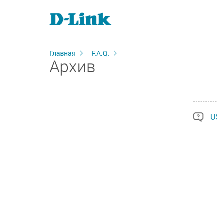
Главная
F.A.Q.
Архив
U