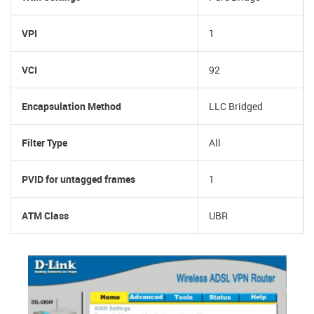
VPI
1
VCI
92
Encapsulation Method
LLC Bridged
Filter Type
All
PVID for untagged frames
1
ATM Class
UBR