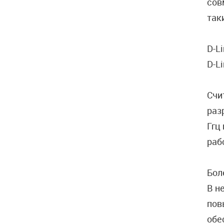
сов
так
D-L
D-Li
Счи
раз
Ггц
раб
Бол
В н
пов
обе