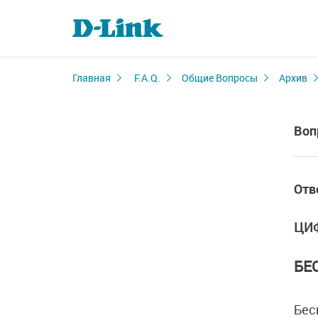
Главная
F.A.Q.
Общие Вопросы
Архив
Воп
Отв
ЦИ
БЕ
Бес