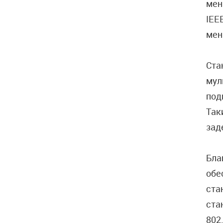
мен
IEE
мен
Ста
мул
под
Так
зад
Бла
обе
ста
ста
802