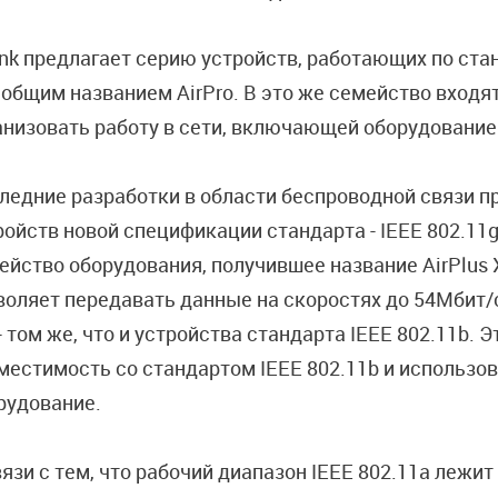
ink предлагает серию устройств, работающих по ста
 общим названием AirPro. В это же семейство входя
анизовать работу в сети, включающей оборудование о
ледние разработки в области беспроводной связи п
ройств новой спецификации стандарта - IEEE 802.11g
ейство оборудования, получившее название AirPlus 
воляет передавать данные на скоростях до 54Мбит/с
 - том же, что и устройства стандарта IEEE 802.11b. 
местимость со стандартом IEEE 802.11b и использов
рудование.
вязи с тем, что рабочий диапазон IEEE 802.11a лежит 