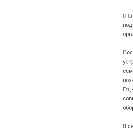
D-L
под
орг
Пос
уст
сем
поз
Ггц
сов
обо
В с