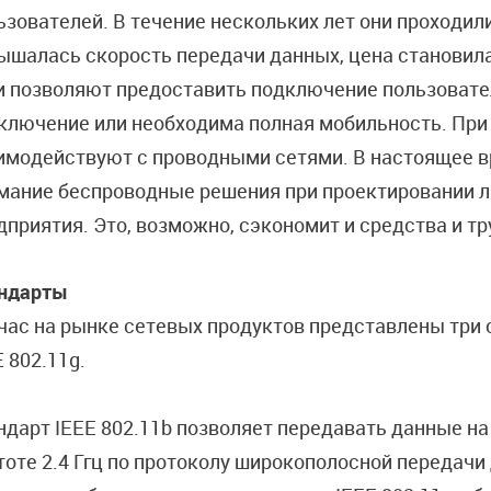
ьзователей. В течение нескольких лет они проходил
ышалась скорость передачи данных, цена становил
и позволяют предоставить подключение пользовател
ключение или необходима полная мобильность. При
имодействуют с проводными сетями. В настоящее в
мание беспроводные решения при проектировании лю
дприятия. Это, возможно, сэкономит и средства и т
ндарты
час на рынке сетевых продуктов представлены три ст
E 802.11g.
ндарт IEEE 802.11b позволяет передавать данные на 
тоте 2.4 Ггц по протоколу широкополосной передачи 