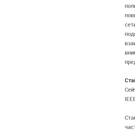
пол
пов
сет
под
вза
вни
пре
Ста
Сей
IEE
Ста
час