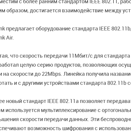
местим с более ранним стандартом IEEE 802.11, раб
им образом, достигается взаимодействие между уст
ink предлагает оборудование стандарта IEEE 802.11
nk Air.
тая, что скорость передачи 11Мбит/с для стандарта 
работал целую серию продуктов, позволяющих осущ
 и на скорости до 22Mbps. Линейка получила название
отать и с другими устройствами стандарта 802.11b 
ее новый стандарт IEEE 802.11a позволяет передава
ем используется мультиплексирование с ортогональ
ышения скорости передачи данных. Эти беспроводны
спечивают возможность шифрования с использован