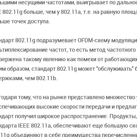
ьшими несущими частотами, выигрывает по дальнос
E 802.11g больше, чем у 802.11a, т.е. на равную пл
ьше точек доступа.
ндарт 802.11g подразумевает OFDM-схему модуляции
ьтиплексирование частот, то есть метод частотного
вержена такому явлению как помехи от работающих
им образом, стандарт 802.11g может "обслуживать"
ержками, чем 802.11b.
годаря тому, что на рынке представлено множество 
спечивающих высокие скорости передачи и предлаг
ндарт получил широкое распространение. Продукты,
ндарта IEEE 802.11a, обеспечивают еще большую ско
.11g объединяют в себе преимущества перечисленны