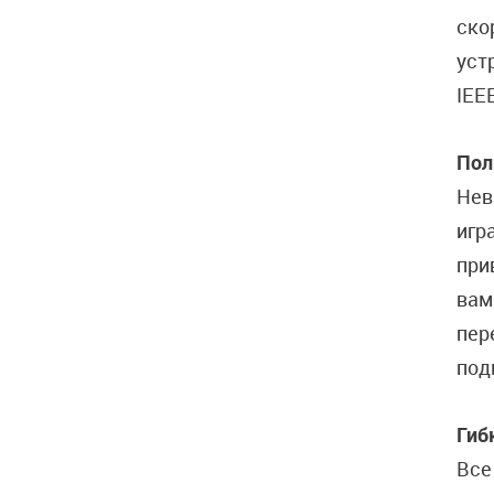
ско
уст
IEE
Пол
Нев
игр
при
вам
пер
под
Гиб
Все