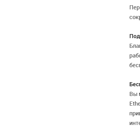
Пер
сок
Под
Бла
раб
бес
Бес
Вы 
Eth
при
инт