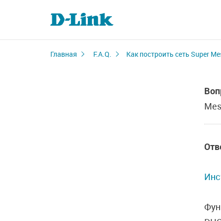
Главная
F.A.Q.
Как построить сеть Super Me
Воп
Mes
Отв
Инс
Фун