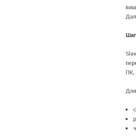
ваш
Дал
Шаг
Sla
пер
ПК,
Для
ч