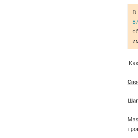
В
8
с
и
Как
Спо
Шаг
Mas
про