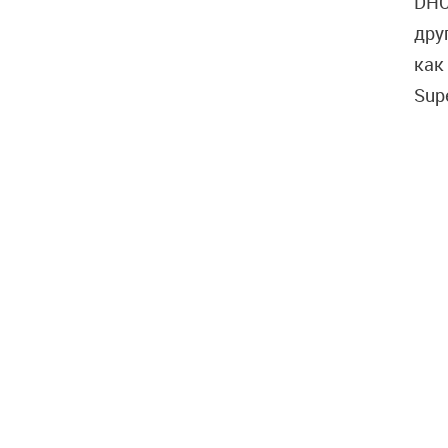
DHC
дру
как
Sup