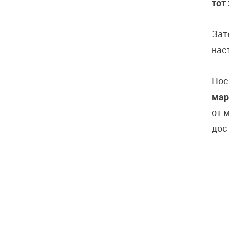
тот
Зат
нас
Пос
мар
от 
дос