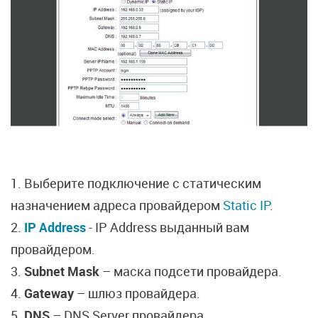
1. Выберите подключение с статическим
назначением адреса провайдером
Static IP
.
2.
IP Address
- IP Address выданный вам
провайдером.
3.
Subnet Mask
– маска подсети провайдера.
4.
Gateway
– шлюз провайдера.
5.
DNS
– DNS Server провайдера.