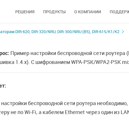
РЕШЕНИЯ
ПРОДУКТЫ
О КОМПАНИИ
ПОДДЕР
торам DIR-620, DIR-320/NRU, DIR-300/NRU (B5), DIR-615/K1/K2
рос:
Пример настройки беспроводной сети роутера (D
шивка 1.4.x). С шифрованием WPA-PSK/WPA2-PSK mi
ет:
 настройки беспроводной сети роутера необходимо,
теру не по Wi-Fi, а кабелем Ethernet через один из L