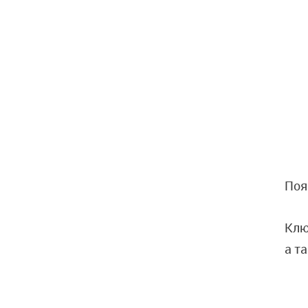
Поя
Клю
а т