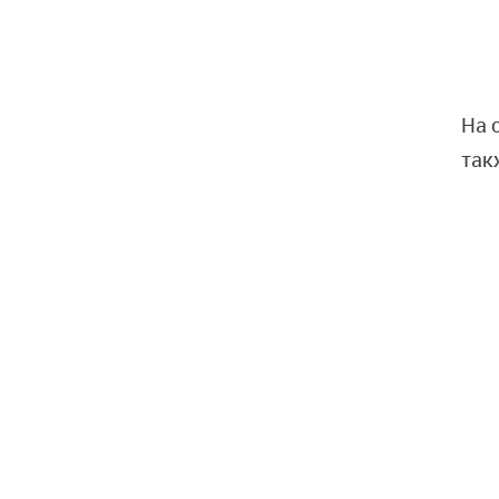
На 
так