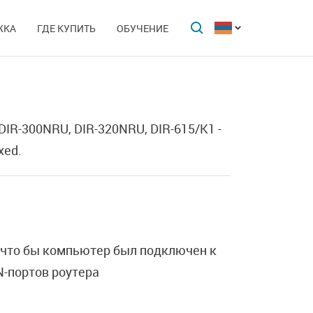
ЖКА
ГДЕ КУПИТЬ
ОБУЧЕНИЕ
IR-300NRU, DIR-320NRU, DIR-615/K1 -
xed.
 что бы компьютер был подключен к
AN-портов роутера