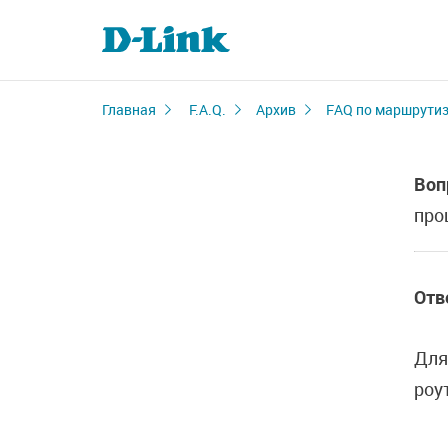
Главная
F.A.Q.
Архив
FAQ по маршрутиза
Воп
про
Отв
Для
роу