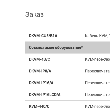
Заказ
DKVM-CU5/B1A
Кабель KVM,
Совместимое оборудование*
DKVM-4U/C
KVM-переклю
DKVM-IP8/A
Переключател
DKVM-IP16/A
Переключател
DKVM-IP16LCD/A
Переключател
KVM-440/C
KVM-переклю