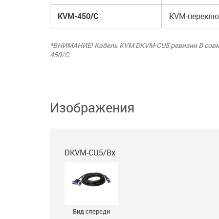
KVM-450/C
KVM-переклю
*ВНИМАНИЕ! Кабель KVM DKVM-CU5 ревизии B совме
450/C.
Изображения
DKVM-CU5/Bx
Вид спереди