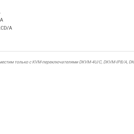
A
/A
LCD/A
естим только с KVM-переключателями DKVM-4U/C, DKVM-IP8/A, DK