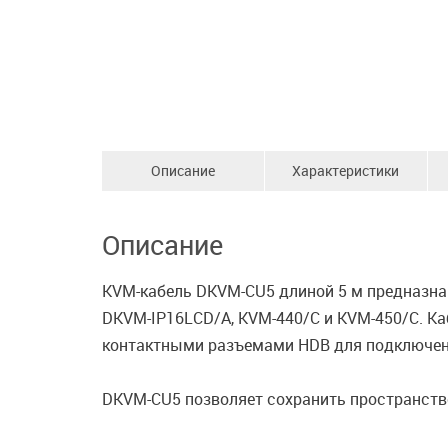
Описание
Характеристики
Описание
KVM-кабель DKVM-CU5 длиной 5 м предназна
DKVM-IP16LCD/A, KVM-440/C и KVM-450/C. Каб
контактными разъемами HDB для подключени
DKVM-CU5 позволяет сохранить пространство