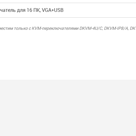
чатель для 16 ПК, VGA+USB
стим только с KVM-переключателями DKVM-4U/C, DKVM-IP8/A, DKV