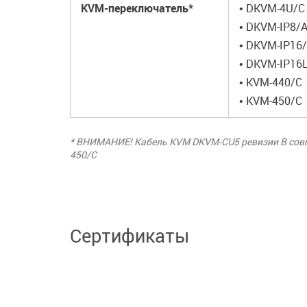
KVM-переключатель*
• DKVM-4U/C
• DKVM-IP8/
• DKVM-IP16
• DKVM-IP16
• KVM-440/C
• KVM-450/C
* ВНИМАНИЕ! Кабель KVM DKVM-CU5 ревизии B совм
450/C
Сертификаты