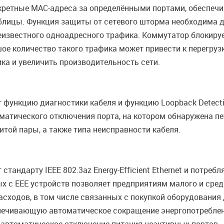
онкретные MAC-адреса за определёнными портами, обеспе
лицы. Функция защиты от сетевого шторма необходима дл
еизвестного одноадресного трафика. Коммутатор блокиру
шое количество такого трафика может привести к перегруз
ка и увеличить производительность сети.
ункцию диагностики кабеля и функцию Loopback Detectio
оматического отключения порта, на котором обнаружена пе
той пары, а также типа неисправности кабеля.
тандарту IEEE 802.3az Energy-Efficient Ethernet и потре
х с EEE устройств позволяет предприятиям малого и сре
сходов, в том числе связанных с покупкой оборудования
спечивающую автоматическое сокращение энергопотреблен