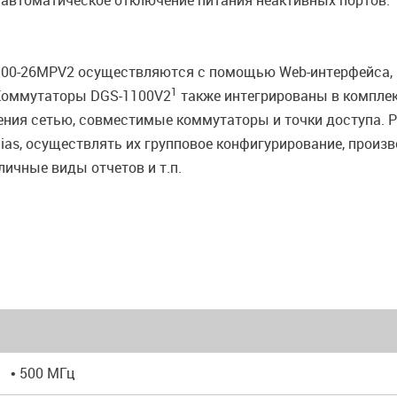
 автоматическое отключение питания неактивных портов.
100-26MPV2 осуществляются с помощью Web-интерфейса, 
1
 Коммутаторы DGS-1100V2
также интегрированы в комплек
ения сетью, совместимые коммутаторы и точки доступа. 
as, осуществлять их групповое конфигурирование, произв
ичные виды отчетов и т.п.
• 500 МГц