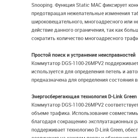
Snooping. Функция Static MAC фиксирует к
предотвращая нежелательные изменения таб
широковещательного, многоадресного или н
действие данного ограничения, так как боль
сократить количество многоадресного трафи
Простой поиск и устранение неисправностей
Коммутатор DGS-1100-26MPV2 поддерживает ф
используется для определения петель и авт
предназначена для определения состояния ви
Энергосберегающая технология D-Link Green
Коммутатор DGS-1100-26MPV2 соответствует с
объеме трафика. Использование совместимы
благодаря сокращению эксплуатационных ра
поддерживает технологию D-Link Green, обе