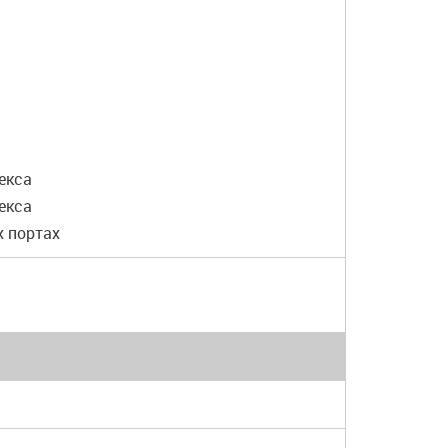
екса
екса
х портах