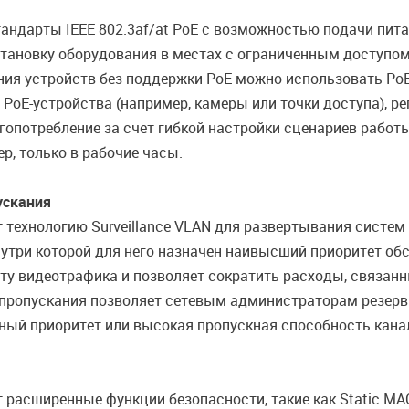
андарты IEEE 802.3af/at PoE c возможностью подачи пит
тановку оборудования в местах с ограниченным доступом
ния устройств без поддержки PoE можно использовать PoE
 PoE-устройства (например, камеры или точки доступа), ре
опотребление за счет гибкой настройки сценариев работы
р, только в рабочие часы.
ускания
технологию Surveillance VLAN для развертывания систе
утри которой для него назначен наивысший приоритет обс
ту видеотрафика и позволяет сократить расходы, связан
 пропускания позволяет сетевым администраторам резерв
ый приоритет или высокая пропускная способность канал
асширенные функции безопасности, такие как Static MAC