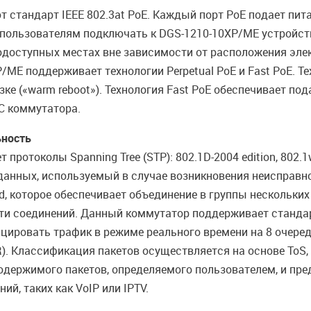
 стандарт IEEE 802.3at PoE. Каждый порт PoE подает пи
 пользователям подключать к DGS-1210-10XP/ME устройств
одоступных местах вне зависимости от расположения эле
/ME поддерживает технологии Perpetual PoE и Fast PoE. Те
ке («warm reboot»). Технология Fast PoE обеспечивает под
OC коммутатора.
ьность
ротоколы Spanning Tree (STP): 802.1D-2004 edition, 802.
анных, используемый в случае возникновения неисправно
, которое обеспечивает объединение в группы нескольких 
ти соединений. Данный коммутатор поддерживает стандар
ицировать трафик в режиме реального времени на 8 очере
R). Классификация пакетов осуществляется на основе ToS, 
содержимого пакетов, определяемого пользователем, и пр
, таких как VoIP или IPTV.