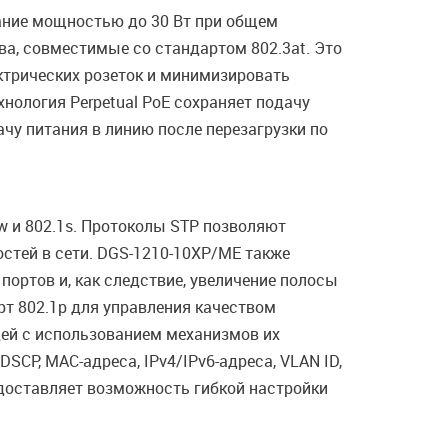
тание мощностью до 30 Вт при общем
а, совместимые со стандартом 802.3at. Это
ктрических розеток и минимизировать
хнология Perpetual PoE сохраняет подачу
ачу питания в линию после перезагрузки по
1w и 802.1s. Протоколы STP позволяют
стей в сети. DGS-1210-10XP/ME также
портов и, как следствие, увеличение полосы
т 802.1p для управления качеством
дей с использованием механизмов их
DSCP, MAC-адреса, IPv4/IPv6-адреса, VLAN ID,
едоставляет возможность гибкой настройки