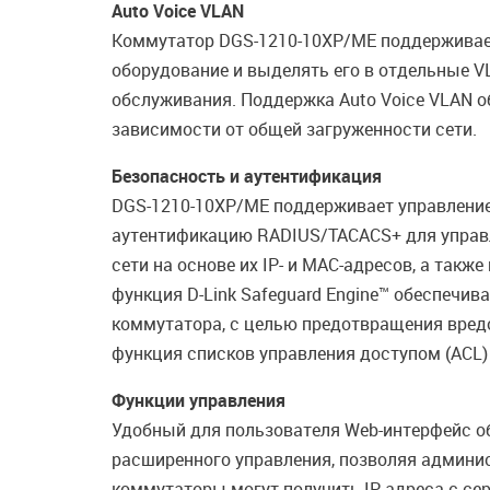
Auto Voice VLAN
Коммутатор DGS-1210-10XP/ME поддерживает 
оборудование и выделять его в отдельные V
обслуживания. Поддержка Auto Voice VLAN о
зависимости от общей загруженности сети.
Безопасность и аутентификация
DGS-1210-10XP/ME поддерживает управление 
аутентификацию RADIUS/TACACS+ для управле
сети на основе их IP- и MAC-адресов, а так
функция D-Link Safeguard Engine™ обеспечи
коммутатора, с целью предотвращения вред
функция списков управления доступом (ACL)
Функции управления
Удобный для пользователя Web-интерфейс об
расширенного управления, позволяя админис
коммутаторы могут получить IP-адреса с се