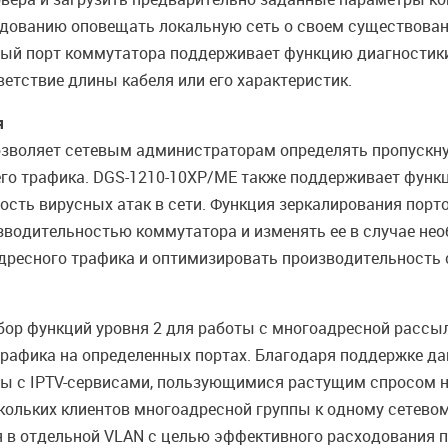
рудованию оповещать локальную сеть о своем существован
ждый порт коммутатора поддерживает функцию диагностики
етствие длины кабеля или его характеристик.
я
озволяет сетевым администраторам определять пропускну
го трафика. DGS-1210-10XP/ME также поддерживает фун
ость вирусных атак в сети. Функция зеркалирования порто
зводительностью коммутатора и изменять ее в случае не
дресного трафика и оптимизировать производительность 
р функций уровня 2 для работы с многоадресной рассылкой
 трафика на определенных портах. Благодаря поддержке д
 с IPTV-сервисами, пользующимися растущим спросом н
кольких клиентов многоадресной группы к одному сетево
 в отдельной VLAN с целью эффективного расходования 