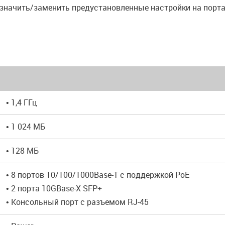
азначить/заменить предустановленные настройки на порт
• 1,4 ГГц
• 1 024 МБ
• 128 МБ
• 8 портов 10/100/1000Base-T с поддержкой PoE
• 2 порта 10GBase-X SFP+
• Консольный порт с разъемом RJ-45