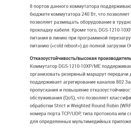
8 портов данного коммутатора поддерживают
бюджете коммутатора 240 Вт, что позволяет
позволяет размещать оборудование в трудн
прокладку кабеля. Кроме того, DGS-1210-10XP
питания в линию при программной перезагруз
питанию («cold reboot») до полной загрузки 
Отказоустойчивость/высокая производител
Коммутатор DGS-1210-10XP/ME поддерживает п
организовать резервный маршрут передачи д
поддерживает агрегирование каналов 802.3ad
пропускания и повышение отказоустойчивос
обслуживания (QoS), что позволяет классиф
обработки Strict и Weighted Round Robin (WR
номера порта TCP/UDP, типа протокола или 
для определенных мультимедийных приложений