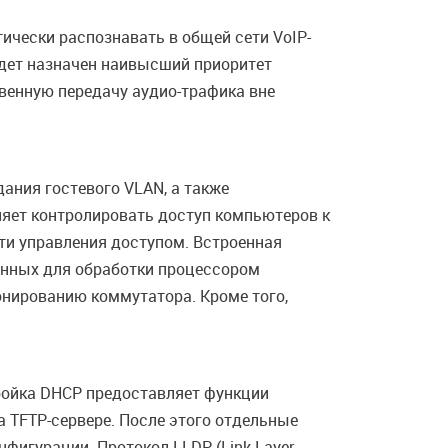
чески распознавать в общей сети VoIP-
удет назначен наивысший приоритет
венную передачу аудио-трафика вне
ания гостевого VLAN, а также
ляет контролировать доступ компьютеров к
сти управления доступом. Встроенная
ченных для обработки процессором
нированию коммутатора. Кроме того,
ройка DHCP предоставляет функции
а TFTP-сервере. После этого отдельные
фигурации. Протокол LLDP (Link Layer