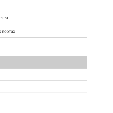
екса
х портах