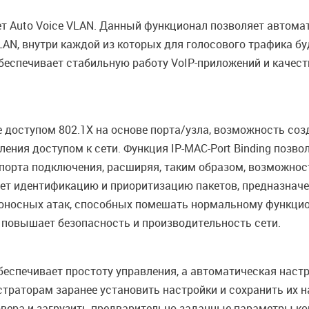
Auto Voice VLAN. Данный функционал позволяет автомати
LAN, внутри каждой из которых для голосового трафика б
беспечивает стабильную работу VoIP-приложений и качест
доступом 802.1X на основе порта/узла, возможность созд
ния доступом к сети. Функция IP-MAC-Port Binding позво
же порта подключения, расширяя, таким образом, возможно
вает идентификацию и приоритизацию пакетов, предназна
оносных атак, способных помешать нормальному функцио
 повышает безопасность и производительность сети.
еспечивает простоту управления, а автоматическая наст
траторам заранее установить настройки и сохранить их н
рвера и загрузить предварительно заданные параметры кон