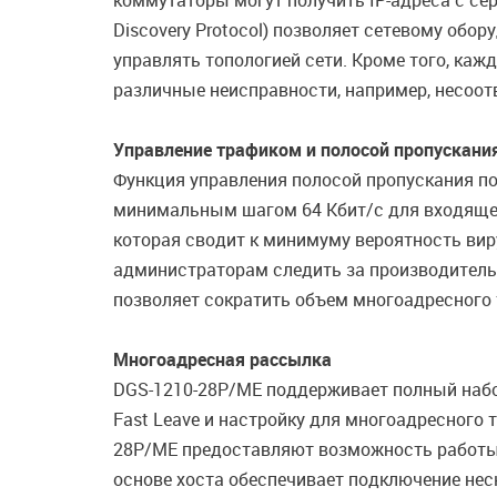
коммутаторы могут получить IP-адреса с се
Discovery Protocol) позволяет сетевому обо
управлять топологией сети. Кроме того, ка
различные неисправности, например, несоотв
Управление трафиком и полосой пропускани
Функция управления полосой пропускания п
минимальным шагом 64 Кбит/с для входяще
которая сводит к минимуму вероятность вир
администраторам следить за производитель
позволяет сократить объем многоадресного 
Многоадресная рассылка
DGS-1210-28P/ME поддерживает полный набор 
Fast Leave и настройку для многоадресного
28P/ME предоставляют возможность работы 
основе хоста обеспечивает подключение нес