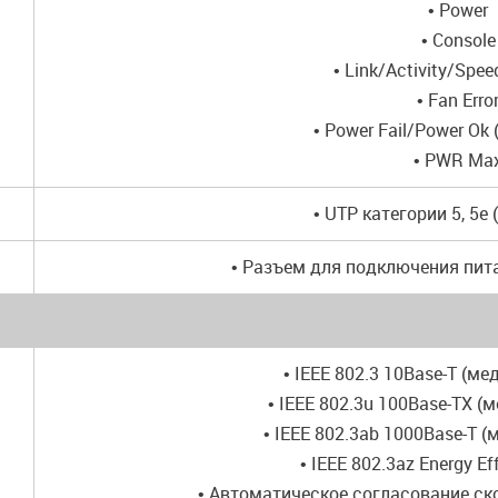
• Power
• Console
• Link/Activity/Spee
• Fan Erro
• Power Fail/Power Ok 
• PWR Ma
• UTP категории 5, 5e 
• Разъем для подключения пит
• IEEE 802.3 10Base-T (ме
• IEEE 802.3u 100Base-TX (
• IEEE 802.3ab 1000Base-T (
• IEEE 802.3az Energy Eff
• Автоматическое согласование ск