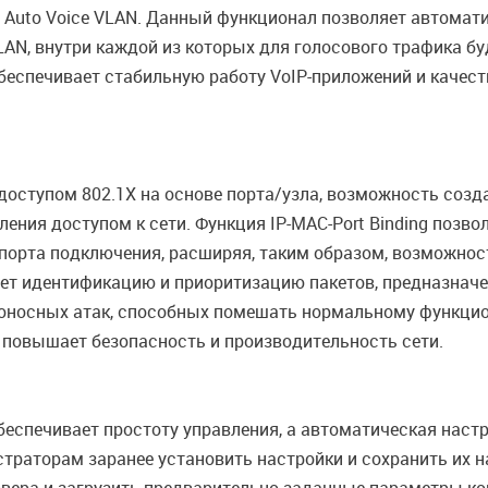
uto Voice VLAN. Данный функционал позволяет автоматич
LAN, внутри каждой из которых для голосового трафика б
беспечивает стабильную работу VoIP-приложений и качест
оступом 802.1X на основе порта/узла, возможность созда
ния доступом к сети. Функция IP-MAC-Port Binding позво
же порта подключения, расширяя, таким образом, возможно
вает идентификацию и приоритизацию пакетов, предназна
оносных атак, способных помешать нормальному функцио
 повышает безопасность и производительность сети.
еспечивает простоту управления, а автоматическая наст
траторам заранее установить настройки и сохранить их н