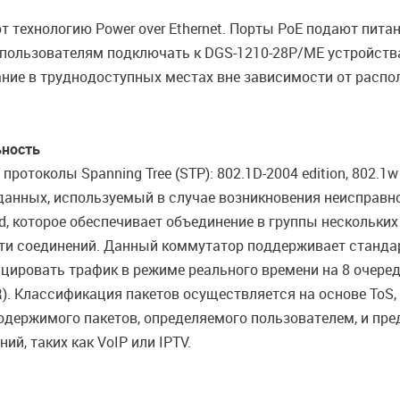
 технологию Power over Ethernet. Порты PoE подают пита
 пользователям подключать к DGS-1210-28P/ME устройств
ание в труднодоступных местах вне зависимости от распо
ьность
отоколы Spanning Tree (STP): 802.1D-2004 edition, 802.1
анных, используемый в случае возникновения неисправно
, которое обеспечивает объединение в группы нескольких 
ти соединений. Данный коммутатор поддерживает стандар
ицировать трафик в режиме реального времени на 8 очере
R). Классификация пакетов осуществляется на основе ToS, 
содержимого пакетов, определяемого пользователем, и пр
, таких как VoIP или IPTV.