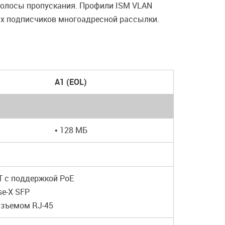
полосы пропускания. Профили ISM VLAN
ах подписчиков многоадресной рассылки.
A1 (EOL)
• 128 МБ
-T с поддержкой PoE
se-X SFP
азъемом RJ-45