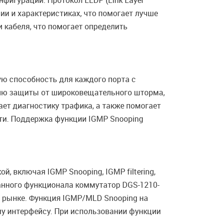
фигурации. Протокол LLDP (Link Layer
ии и характеристиках, что помогает лучше
 кабеля, что помогает определить
ю способность для каждого порта с
ию защиты от широковещательного шторма,
ет диагностику трафика, а также помогает
ти. Поддержка функции IGMP Snooping
 включая IGMP Snooping, IGMP filtering,
данного функционала коммутатор DGS-1210-
 рынке. Функция IGMP/MLD Snooping на
му интерфейсу. При использовании функции