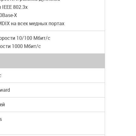
 IEEE 802.3x
00Base-X
MDIX на всех медных портах
корости 10/100 Мбит/с
рости 1000 Мбит/с
с
rward
ей
s