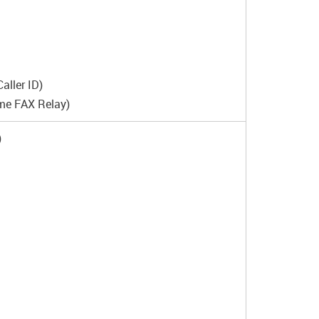
ller ID)
me FAX Relay)
)