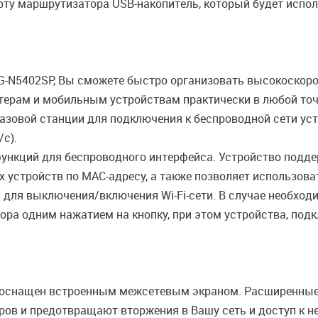
ту маршрутизатора USB-накопитель, который будет исполь
-N5402SP, Вы сможете быстро организовать высокоскоро
терам и мобильным устройствам практически в любой точк
зовой станции для подключения к беспроводной сети уст
/с).
ункций для беспроводного интерфейса. Устройство подде
 устройств по MAC-адресу, а также позволяет использов
 для выключения/включения Wi-Fi-сети. В случае необход
ра одним нажатием на кнопку, при этом устройства, под
оснащен встроенным межсетевым экраном. Расширенные
ров и предотвращают вторжения в Вашу сеть и доступ к 