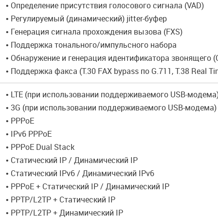
• Определение присутствия голосового сигнала (VAD)
• Регулируемый (динамический) jitter-буфер
• Генерация сигнала прохождения вызова (FXS)
• Поддержка тонального/импульсного набора
• Обнаружение и генерация идентификатора звонящего (Ca
• Поддержка факса (T.30 FAX bypass по G.711, T.38 Real Ti
• LTE (при использовании поддерживаемого USB-модема
• 3G (при использовании поддерживаемого USB-модема)
• PPPoE
• IPv6 PPPoE
• PPPoE Dual Stack
• Статический IP / Динамический IP
• Статический IPv6 / Динамический IPv6
• PPPoE + Статический IP / Динамический IP
• PPTP/L2TP + Статический IP
• PPTP/L2TP + Динамический IP