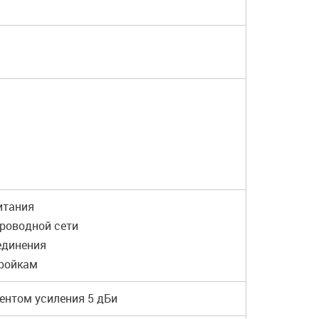
итания
проводной сети
единения
тройкам
ентом усиления 5 дБи