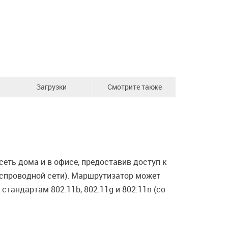
Загрузки
Смотрите также
еть дома и в офисе, предоставив доступ к
еспроводной сети). Маршрутизатор может
тандартам 802.11b, 802.11g и 802.11n (со