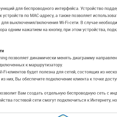
ункций для беспроводного интерфейса. Устройство подде
 устройств по MAC-адресу, а также позволяет использов
 для выключения/включения Wi-Fi-сети. В случае необход
ра одним нажатием на кнопку, при этом устройства, под
ти
ming позволяет динамически менять диаграмму направлен
одключенных к маршрутизатору.
-Fi-клиентов будет полезна для сетей, состоящих из нес
м из них, Вы обеспечите подключение клиента к точке дос
 позволит Вам создать отдельную беспроводную сеть с и
йства гостевой сети смогут подключиться к Интернету, но