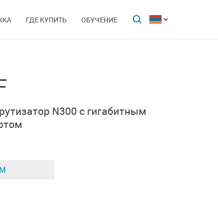
ЖКА
ГДЕ КУПИТЬ
ОБУЧЕНИЕ
F
рутизатор N300 с гигабитным
ртом
ЕМ