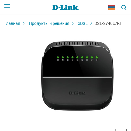
Главная
Продукты и решения
xDSL
DSL-2740U/R1