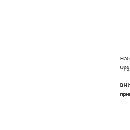
Наж
Upg
ВНИ
при