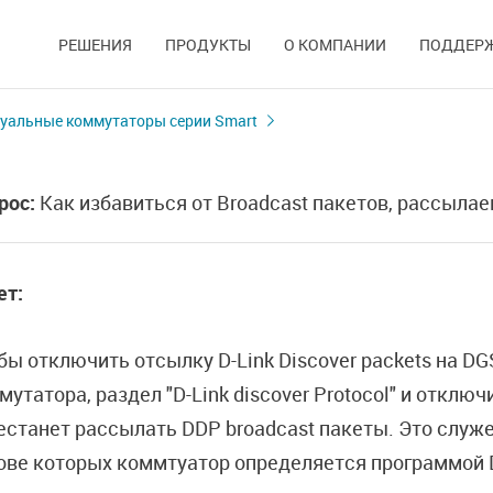
РЕШЕНИЯ
ПРОДУКТЫ
О КОМПАНИИ
ПОДДЕР
уальные коммутаторы серии Smart
рос:
Как избавиться от Broadcast пакетов, рассыл
ет:
бы отключить отсылку D-Link Discover packets на D
мутатора, раздел "D-Link discover Protocol" и отклю
естанет рассылать DDP broadcast пакеты. Это служ
ове которых коммтуатор определяется программой D-