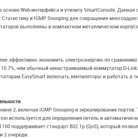
 основе Web-интерфейса и утилиту SmartConsole. Данная
ng, Статистику и IGMP Snooping для сокращения многоадре
утаторов выполнены в компактном металлическом корпус
олее эффективно экономить электроэнергию по сравнению 
на 10.7%, чем обычный ненастраиваемый коммутатор D-Link
утаторам EasySmart включать вентиляторы и работать в ти
ельности
вня 2, включая IGMP Snooping и зеркалирование портов.
tion используется для определения петель и автоматическ
1100 поддерживает стандарт 802.1p (QoS), который позв
и 2 очереди.