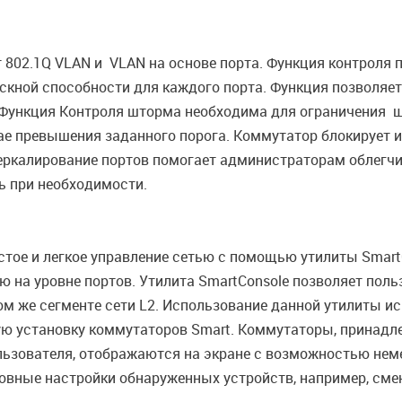
802.1Q VLAN и VLAN на основе порта. Функция контроля 
кной способности для каждого порта. Функция позволяет
. Функция Контроля шторма необходима для ограничения 
ае превышения заданного порога. Коммутатор блокирует 
 Зеркалирование портов помогает администраторам облегч
ь при необходимости.
ое и легкое управление сетью с помощью утилиты SmartC
 на уровне портов. Утилита SmartConsole позволяет пол
ом же сегменте сети L2. Использование данной утилиты и
ю установку коммутаторов Smart. Коммутаторы, принадле
ьзователя, отображаются на экране с возможностью нем
овные настройки обнаруженных устройств, например, сме