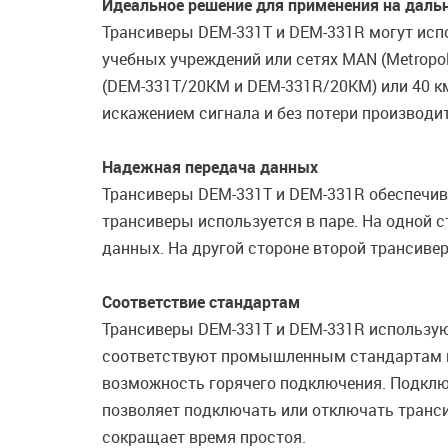
Идеальное решение для применения на даль
Трансиверы DEM-331T и DEM-331R могут испо
учебных учреждений или сетях MAN (Metropol
(DEM-331T/20KM и DEM-331R/20KM) или 40 
искажением сигнала и без потери производи
Надежная передача данных
Трансиверы DEM-331T и DEM-331R обеспечива
трансиверы используется в паре. На одной 
данных. На другой стороне второй трансивер
Соответствие стандартам
Трансиверы DEM-331T и DEM-331R использую
соответствуют промышленным стандартам и
возможность горячего подключения. Подключ
позволяет подключать или отключать транси
сокращает время простоя.