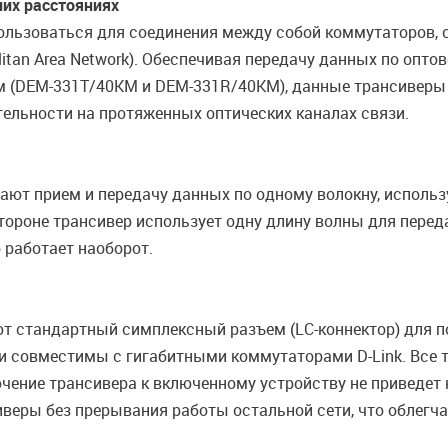
них расстояниях
льзоваться для соединения между собой коммутаторов, с
itan Area Network). Обеспечивая передачу данных по опто
км (DEM-331T/40KM и DEM-331R/40KM), данные трансивер
тельности на протяженных оптических каналах связи.
ют прием и передачу данных по одному волокну, использ
стороне трансивер использует одну длину волны для пере
 работает наоборот.
т стандартный симплексный разъем (LC-коннектор) для п
 совместимы с гигабитными коммутаторами D-Link. Все 
ение трансивера к включенному устройству не приведет 
веры без прерывания работы остальной сети, что облегча