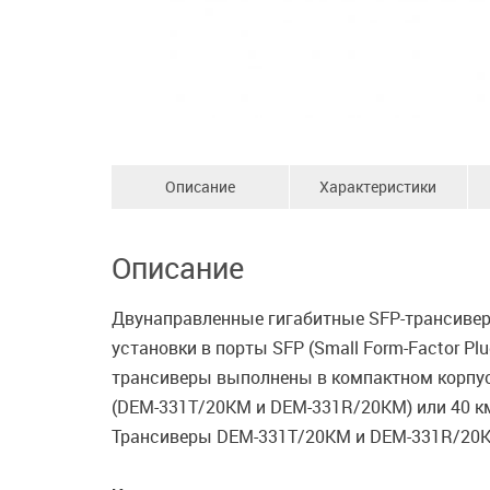
Описание
Характеристики
Описание
Двунаправленные гигабитные SFP-трансивер
установки в порты SFP (Small Form-Factor P
трансиверы выполнены в компактном корпус
(DEM-331T/20KM и DEM-331R/20KM) или 40 км
Трансиверы DEM-331T/20KM и DEM-331R/20KM