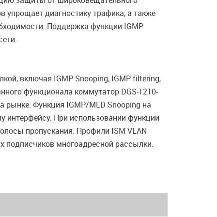
кцию защиты от широковещательного
в упрощает диагностику трафика, а также
обходимости. Поддержка функции IGMP
сети.
й, включая IGMP Snooping, IGMP filtering,
данного функционала коммутатор DGS-1210-
а рынке. Функция IGMP/MLD Snooping на
му интерфейсу. При использовании функции
полосы пропускания. Профили ISM VLAN
ах подписчиков многоадресной рассылки.