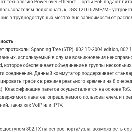
т технологию Power over Ethernet. Порты PoE подают пит
 пользователям подключать к DGS-1210-52MP/ME устройст
ание в труднодоступных местах вне зависимости от распо
ьность
ротоколы Spanning Tree (STP): 802.1D-2004 edition, 802.
анных, используемый в случае возникновения неисправно
, которое обеспечивает объединение в группы нескольких 
ти соединений. Данный коммутатор поддерживает стандар
ицировать трафик в режиме реального времени на 8 очере
R). Классификация пакетов осуществляется на основе ToS, 
содержимого пакетов, определяемого пользователем, и пр
, таких как VoIP или IPTV.
доступом 802.1X на основе порта/узла, возможность созд