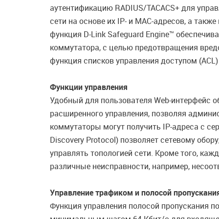
аутентификацию RADIUS/TACACS+ для управле
сети на основе их IP- и MAC-адресов, а так
функция D-Link Safeguard Engine™ обеспечи
коммутатора, с целью предотвращения вред
функция списков управления доступом (ACL)
Функции управления
Удобный для пользователя Web-интерфейс об
расширенного управления, позволяя админис
коммутаторы могут получить IP-адреса с се
Discovery Protocol) позволяет сетевому обо
управлять топологией сети. Кроме того, ка
различные неисправности, например, несоотв
Управление трафиком и полосой пропускани
Функция управления полосой пропускания п