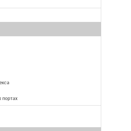
екса
х портах