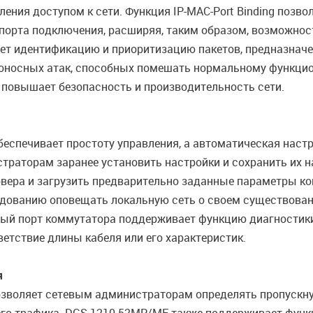
ния доступом к сети. Функция IP-MAC-Port Binding позво
же порта подключения, расширяя, таким образом, возможно
вает идентификацию и приоритизацию пакетов, предназна
оносных атак, способных помешать нормальному функцио
 повышает безопасность и производительность сети.
еспечивает простоту управления, а автоматическая наст
траторам заранее установить настройки и сохранить их н
рвера и загрузить предварительно заданные параметры кон
рудованию оповещать локальную сеть о своем существован
ждый порт коммутатора поддерживает функцию диагностики
етствие длины кабеля или его характеристик.
я
озволяет сетевым администраторам определять пропускну