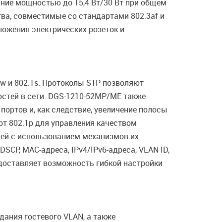
ание мощностью до 15,4 Вт/30 Вт при общем
ва, совместимые со стандартами 802.3af и
ложения электрических розеток и
1w и 802.1s. Протоколы STP позволяют
стей в сети. DGS-1210-52MP/ME также
портов и, как следствие, увеличение полосы
т 802.1p для управления качеством
дей с использованием механизмов их
DSCP, MAC-адреса, IPv4/IPv6-адреса, VLAN ID,
едоставляет возможность гибкой настройки
ания гостевого VLAN, а также