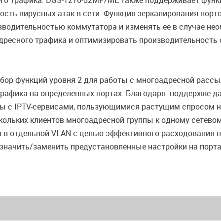
го трафика. DGS-1210-52MP/ME также поддерживает фун
ость вирусных атак в сети. Функция зеркалирования порто
зводительностью коммутатора и изменять ее в случае не
дресного трафика и оптимизировать производительность 
р функций уровня 2 для работы с многоадресной рассылко
 трафика на определенных портах. Благодаря поддержке 
 с IPTV-сервисами, пользующимися растущим спросом н
кольких клиентов многоадресной группы к одному сетево
 в отдельной VLAN с целью эффективного расходования 
азначить/заменить предустановленные настройки на порт