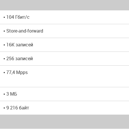
• 104 Гбит/с
• Store-and-forward
• 16K записей
• 256 записей
• 77,4 Mpps
• 3 МБ
• 9 216 байт