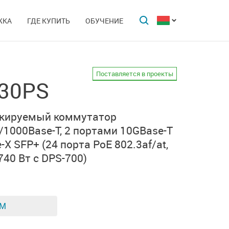
ЖКА
ГДЕ КУПИТЬ
ОБУЧЕНИЕ
Поставляется в проекты
-30PS
екируемый коммутатор
/1000Base-T,
2 портами 10GBase-T
-X SFP+
(24 порта PoE 802.3af/at,
740 Вт с DPS-700)
ЕМ