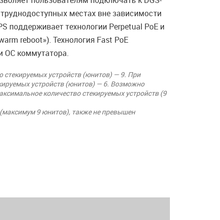
позволяет пользователям подключать к DGS-
в труднодоступных местах вне зависимости
S поддерживает технологии Perpetual PoE и
arm reboot»). Технология Fast PoE
ки OC коммутатора.
 стекируемых устройств (юнитов) — 9. При
кируемых устройств (юнитов) — 6. Возможно
максимальное количество стекируемых устройств (9
в (максимум 9 юнитов), также не превышен