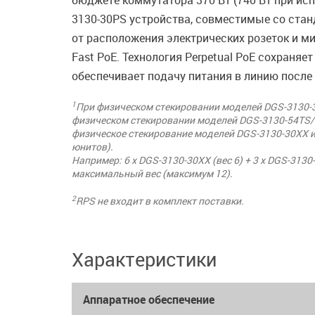
бюджете коммутатора 370 Вт (740 Вт при ис
3130-30PS устройства, совместимые со стан
от расположения электрических розеток и ми
Fast PoE. Технология Perpetual PoE сохраняе
обеспечивает подачу питания в линию после 
1
При физическом стекировании моделей DGS-3130-3
физическом стекировании моделей DGS-3130-54TS/5
физическое стекирование моделей DGS-3130-30XX и 
юнитов).
Например: 6 x DGS-3130-30XX (вес 6) + 3 x DGS-313
максимальный вес (максимум 12).
2
RPS не входит в комплект поставки.
Характеристики
Аппаратное обеспечение