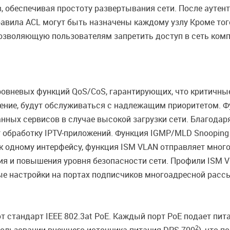
, обеспечивая простоту развертывания сети. После аутен
равила ACL могут быть назначены каждому узлу Кроме то
, позволяющую пользователям запретить доступ в сеть ко
овневых функций QoS/CoS, гарантирующих, что критичные
дение, будут обслуживаться с надлежащим приоритетом. Ф
нных сервисов в случае высокой загрузки сети. Благода
 обработку IPTV-приложений. Функция IGMP/MLD Snooping
к одному интерфейсу, функция ISM VLAN отправляет много
ия и повышения уровня безопасности сети. Профили ISM 
ые настройки на портах подписчиков многоадресной расс
 стандарт IEEE 802.3at PoE. Каждый порт PoE подает пи
2