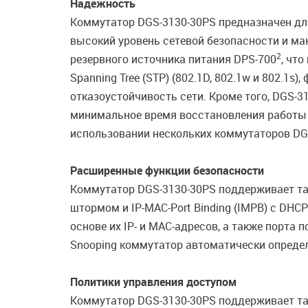
Надежность
Коммутатор DGS-3130-30PS предназначен для 
высокий уровень сетевой безопасности и м
2
резервного источника питания DPS-700
, чт
Spanning Tree (STP) (802.1D, 802.1w и 802.
отказоустойчивость сети. Кроме того, DGS-3
минимальное время восстановления работы к
использовании нескольких коммутаторов DGS-
Расширенные функции безопасности
Коммутатор DGS-3130-30PS поддерживает так
штормом и IP-MAC-Port Binding (IMPB) с DHCP
основе их IP- и MAC-адресов, а также порт
Snooping коммутатор автоматически определ
Политики управления доступом
Коммутатор DGS-3130-30PS поддерживает так