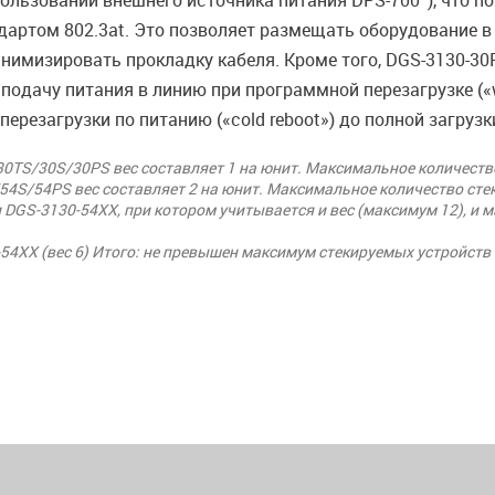
пользовании внешнего источника питания DPS-700
), что 
дартом 802.3at. Это позволяет размещать оборудование 
нимизировать прокладку кабеля. Кроме того, DGS-3130-30P
т подачу питания в линию при программной перезагрузке («w
перезагрузки по питанию («cold reboot») до полной загруз
0TS/30S/30PS вес составляет 1 на юнит. Максимальное количество
4S/54PS вес составляет 2 на юнит. Максимальное количество сте
DGS-3130-54XX, при котором учитывается и вес (максимум 12), и 
0-54XX (вес 6) Итого: не превышен максимум стекируемых устройст