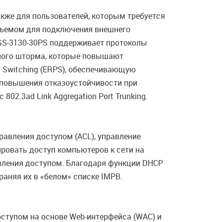
акже для пользователей, которым требуется
зъемом для подключения внешнего
DGS-3130-30PS поддерживает протоколы
льного шторма, которые повышают
n Switching (ERPS), обеспечивающую
и повышения отказоустойчивости при
2.3ad Link Aggregation Port Trunking.
авления доступом (ACL), управление
лировать доступ компьютеров к сети на
авления доступом. Благодаря функции DHCP
аняя их в «белом» списке IMPB.
оступом на основе Web-интерфейса (WAC) и