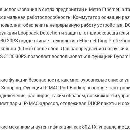
использования в сетях предприятий и Metro Ethernet, а т
аксимальная работоспособность. Коммутатор оснащен ра
о позволяет обеспечить непрерывную работу устройства. 
1s), функции Loopback Detection и защиты от широковещате
130-30PS поддерживает технологию Ethernet Ring Protectio
ольца (50 мс) после сбоя. Для распределения нагрузки 
3130-30PS позволяет воспользоваться функцией Dynamic 80
ие функции безопасности, как многоуровневые списки упр
 Snooping. Функция IP-MAC-Port Binding позволяет контро
а подключения, расширяя, таким образом, возможности упр
яет пары IP/MAC-адресов, отслеживая DHCP-пакеты и сохр
ие механизмы аутентификации, как 802.1X, управление д