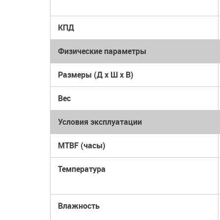
КПД
Физические параметры
Размеры (Д x Ш x В)
Вес
Условия эксплуатации
MTBF (часы)
Температура
Влажность