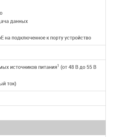
о
дача данных
E на подключенное к порту устройство
1
имых источников питания
(от 48 В до 55 В
ый ток)