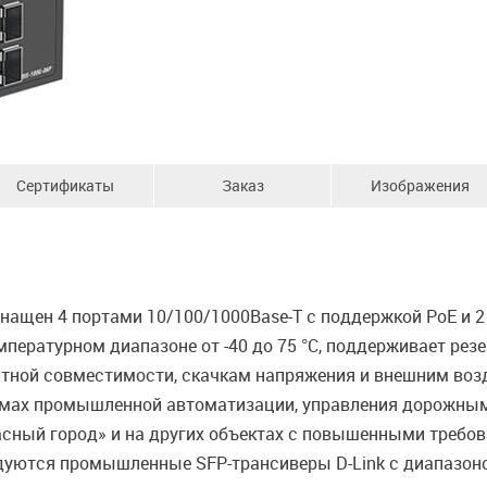
Сертификаты
Заказ
Изображения
ащен 4 портами 10/100/1000Base-T с поддержкой PoE и 2
пературном диапазоне от -40 до 75 °С, поддерживает резе
тной совместимости, скачкам напряжения и внешним воз
темах промышленной автоматизации, управления дорожны
асный город» и на других объектах с повышенными требо
уются промышленные SFP-трансиверы D-Link c диапазоном 