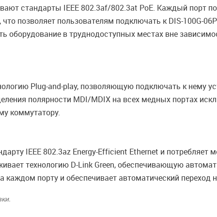
вают стандарты IEEE 802.3af/802.3at PoE. Каждый порт по
 что позволяет пользователям подключать к DIS-100G-06
щать оборудование в труднодоступных местах вне зависимо
ологию Plug-and-play, позволяющую подключать к нему у
деления полярности MDI/MDIX на всех медных портах иск
му коммутатору.
арту IEEE 802.3az Energy-Efficient Ethernet и потребляе
живает технологию D-Link Green, обеспечивающую автома
а каждом порту и обеспечивает автоматический переход 
вки.