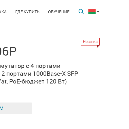
ЖКА
ГДЕ КУПИТЬ
ОБУЧЕНИЕ
Новинка
06P
утатор с 4 портами
и
2 портами
1000Base-X SFP
at,
PoE-бюджет 120 Вт)
ЕМ