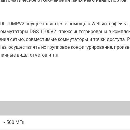
 автоматическое отключение питания неактивных портов.
100-10MPV2 осуществляются с помощью Web-интерфейса, 
1
 Коммутаторы DGS-1100V2
также интегрированы в комплек
ения сетью, совместимые коммутаторы и точки доступа. 
as, осуществлять их групповое конфигурирование, произв
ичные виды отчетов и т.п.
• 500 МГц