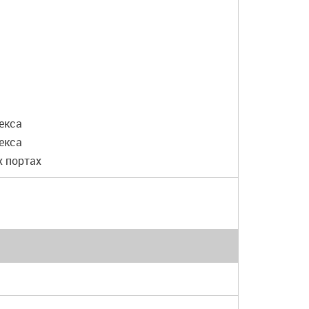
екса
екса
х портах