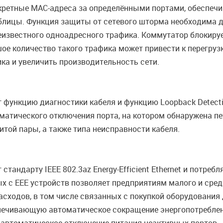
онкретные MAC-адреса за определёнными портами, обеспе
лицы. Функция защиты от сетевого шторма необходима дл
еизвестного одноадресного трафика. Коммутатор блокиру
шое количество такого трафика может привести к перегруз
ка и увеличить производительность сети.
ункцию диагностики кабеля и функцию Loopback Detectio
оматического отключения порта, на котором обнаружена пе
той пары, а также типа неисправности кабеля.
тандарту IEEE 802.3az Energy-Efficient Ethernet и потре
х с EEE устройств позволяет предприятиям малого и сре
сходов, в том числе связанных с покупкой оборудования
спечивающую автоматическое сокращение энергопотреблен