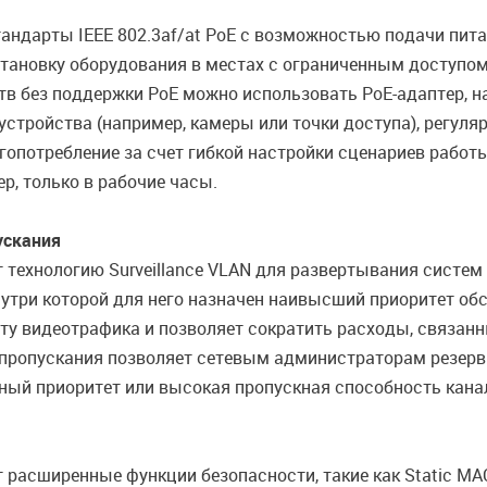
андарты IEEE 802.3af/at PoE c возможностью подачи пит
тановку оборудования в местах с ограниченным доступом
тв без поддержки PoE можно использовать PoE-адаптер, н
стройства (например, камеры или точки доступа), регуляр
опотребление за счет гибкой настройки сценариев работы
р, только в рабочие часы.
ускания
технологию Surveillance VLAN для развертывания систе
утри которой для него назначен наивысший приоритет обс
ту видеотрафика и позволяет сократить расходы, связан
 пропускания позволяет сетевым администраторам резерв
ый приоритет или высокая пропускная способность канал
асширенные функции безопасности, такие как Static MAC