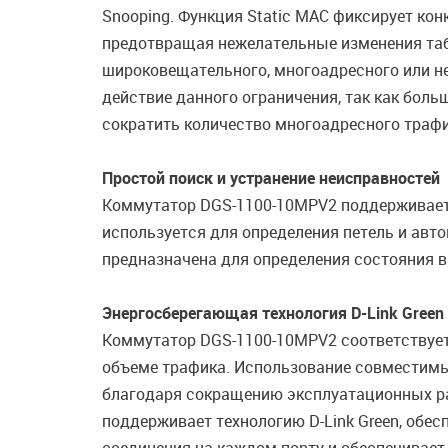
Snooping. Функция Static MAC фиксирует к
предотвращая нежелательные изменения таб
широковещательного, многоадресного или н
действие данного ограничения, так как боль
сократить количество многоадресного трафи
Простой поиск и устранение неисправностей
Коммутатор DGS-1100-10MPV2 поддерживает ф
используется для определения петель и авт
предназначена для определения состояния ви
Энергосберегающая технология D-Link Green
Коммутатор DGS-1100-10MPV2 соответствует с
объеме трафика. Использование совместимы
благодаря сокращению эксплуатационных ра
поддерживает технологию D-Link Green, обе