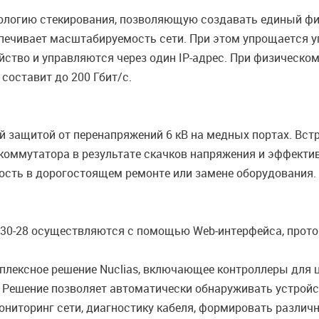
ологию стекирования, позволяющую создавать единый фи
печивает масштабируемость сети. При этом упрощается уп
йство и управляются через один IP-адрес. При физическо
составит до 200 Гбит/с.
 защитой от перенапряжений 6 кВ на медных портах. Вст
оммутатора в результате скачков напряжения и эффектив
ость в дорогостоящем ремонте или замене оборудования.
130-28 осуществляются с помощью Web-интерфейса, прото
плексное решение Nuclias, включающее контроллеры для 
Решение позволяет автоматически обнаруживать устройст
ниторинг сети, диагностику кабеля, формировать различны