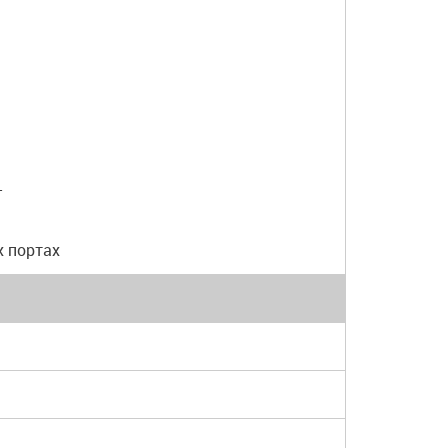
T
х портах