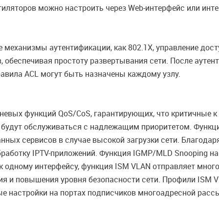
иляторов можно настроить через Web-интерфейс или интер
 механизмы аутентификации, как 802.1X, управление дост
, обеспечивая простоту развертывания сети. После аутен
равила ACL могут быть назначены каждому узлу.
невых функций QoS/CoS, гарантирующих, что критичные к з
 будут обслуживаться с надлежащим приоритетом. Функци
нных сервисов в случае высокой загрузки сети. Благода
бработку IPTV-приложений. Функция IGMP/MLD Snooping на
к одному интерфейсу, функция ISM VLAN отправляет много
ия и повышения уровня безопасности сети. Профили ISM 
ые настройки на портах подписчиков многоадресной расс