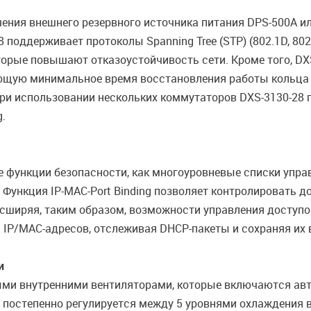
ния внешнего резервного источника питания DPS-500A и
поддерживает протоколы Spanning Tree (STP) (802.1D, 802.
рые повышают отказоустойчивость сети. Кроме того, DXS
вающую минимальное время восстановления работы кольца 
ри использовании нескольких коммутаторов DXS-3130-28 
g.
 функции безопасности, как многоуровневые списки упра
. Функция IP-MAC-Port Binding позволяет контролировать до
асширяя, таким образом, возможности управления доступ
IP/MAC-адресов, отслеживая DHCP-пакеты и сохраняя их в
и
ми внутренними вентиляторами, которые включаются авт
 постепенно регулируется между 5 уровнями охлаждения в