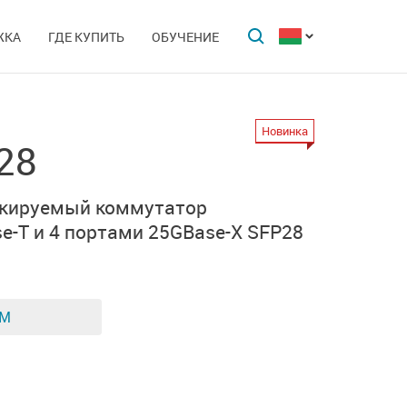
ЖКА
ГДЕ КУПИТЬ
ОБУЧЕНИЕ
Новинка
28
екируемый коммутатор
e-T и
4 портами 25GBase-X SFP28
ЕМ