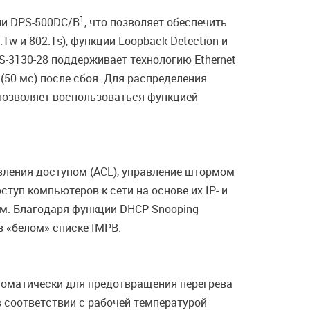
1
ли DPS-500DC/B
, что позволяет обеспечить
1w и 802.1s), функции Loopback Detection и
-3130-28 поддерживает технологию Ethernet
(50 мс) после сбоя. Для распределения
позволяет воспользоваться функцией
вления доступом (ACL), управление штормом
ступ компьютеров к сети на основе их IP- и
ом. Благодаря функции DHCP Snooping
 «белом» списке IMPB.
оматически для предотвращения перегрева
 соответствии с рабочей температурой