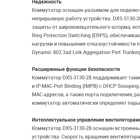
Надежность
Коммутатор оснащен разъемом для подключе
непрерывную работу устройства. DXS-3130-28 
защиты от широковещательного шторма, кото
Ring Protection Switching (ERPS), обеспечи
нагрузки и повышения отказоустойчивости п
Dynamic 802.3ad Link Aggregation Port Trunkin
Расширенные функции безопасности
Коммутатор DXS-3130-28 поддерживает такие
и IP-MAC-Port Binding (IMPB) с DHCP Snooping
MAC-адресов, а также порта подключения, р
коммутатор автоматически определяет пары 
Интеллектуальное управление вентиляторам
Коммутатор DXS-3130-28 оснащен встроенны
устройства. Скорость вращения вентилятора