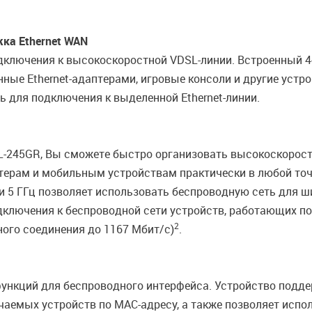
ка Ethernet WAN
дключения к высокоскоростной VDSL-линии. Встроенный 
ые Ethernet-адаптерами, игровые консоли и другие устрой
ь для подключения к выделенной Ethernet-линии.
-245GR, Вы сможете быстро организовать высокоскорост
терам и мобильным устройствам практически в любой точк
 и 5 ГГц позволяет использовать беспроводную сеть для 
лючения к беспроводной сети устройств, работающих по с
2
ного соединения до 1167 Мбит/с)
.
ункций для беспроводного интерфейса. Устройство подде
аемых устройств по MAC-адресу, а также позволяет испо