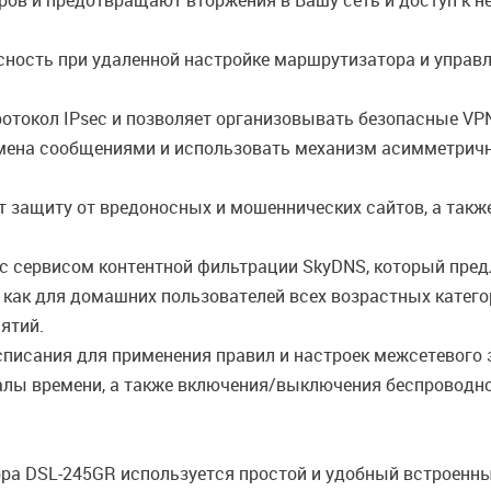
ров и предотвращают вторжения в Вашу сеть и доступ к 
ность при удаленной настройке маршрутизатора и управл
отокол IPsec и позволяет организовывать безопасные VPN
мена сообщениями и использовать механизм асимметрично
 защиту от вредоносных и мошеннических сайтов, а также
с сервисом контентной фильтрации SkyDNS, который пред
 как для домашних пользователей всех возрастных катего
ятий.
списания для применения правил и настроек межсетевого 
алы времени, а также включения/выключения беспроводной
ра DSL-245GR используется простой и удобный встроенны