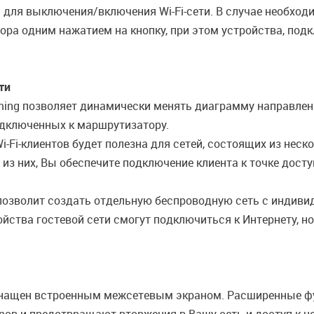
 для выключения/включения Wi-Fi-сети. В случае необход
ра одним нажатием на кнопку, при этом устройства, под
ти
ming позволяет динамически менять диаграмму направлен
одключенных к маршрутизатору.
-Fi-клиентов будет полезна для сетей, состоящих из нес
м из них, Вы обеспечите подключение клиента к точке дос
 позволит создать отдельную беспроводную сеть с индив
йства гостевой сети смогут подключиться к Интернету, но
нащен встроенным межсетевым экраном. Расширенные фу