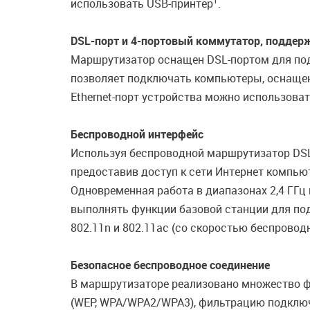
1
использовать USB-принтер
.
DSL-порт и 4-портовый коммутатор, поддерж
Маршрутизатор оснащен DSL-портом для по
позволяет подключать компьютеры, оснащенн
Ethernet-порт устройства можно использоват
Беспроводной интерфейс
Используя беспроводной маршрутизатор DSL
предоставив доступ к сети Интернет компью
Одновременная работа в диапазонах 2,4 ГГц
выполнять функции базовой станции для подк
802.11n и 802.11ac (со скоростью беспровод
Безопасное беспроводное соединение
В маршрутизаторе реализовано множество ф
(WEP, WPA/WPA2/WPA3), фильтрацию подключ