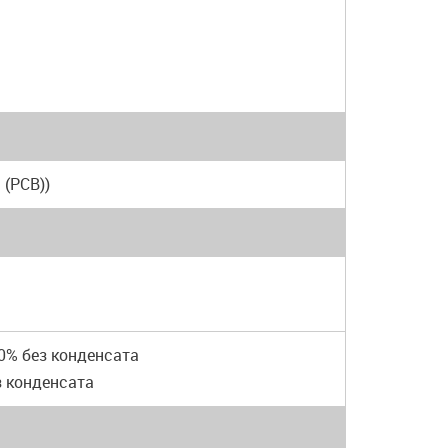
 (PCB))
90% без конденсата
з конденсата