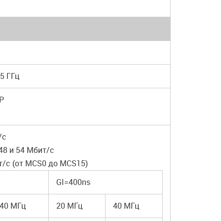
35 ГГц
P
т/с
6, 48 и 54 Мбит/с
бит/с (от MCS0 до MCS15)
GI=400ns
40 МГц
20 МГц
40 МГц