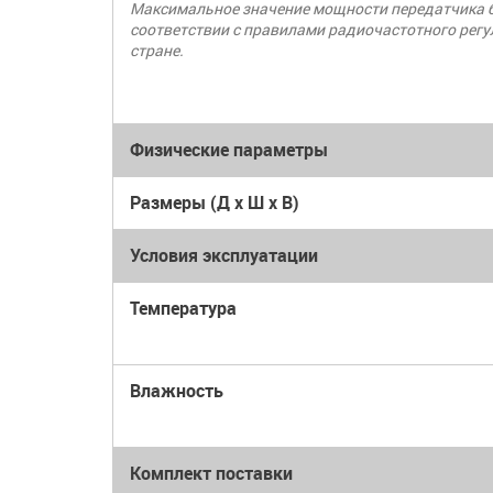
Максимальное значение мощности передатчика б
соответствии с правилами радиочастотного рег
стране.
Физические параметры
Размеры (Д x Ш x В)
Условия эксплуатации
Температура
Влажность
Комплект поставки