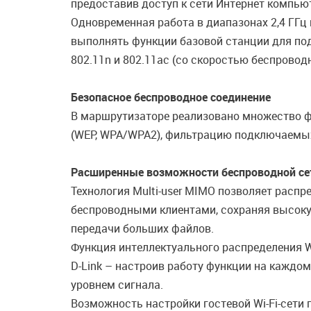
предоставив доступ к сети Интернет компью
Одновременная работа в диапазонах 2,4 ГГц
выполнять функции базовой станции для подк
802.11n и 802.11ac (со скоростью беспровод
Безопасное беспроводное соединение
В маршрутизаторе реализовано множество ф
(WEP, WPA/WPA2), фильтрацию подключаемых
Расширенные возможности беспроводной се
Технология Multi-user MIMO позволяет расп
беспроводными клиентами, сохраняя высокую
передачи больших файлов.
Функция интеллектуального распределения Wi
D-Link
– настроив работу функции на каждом 
уровнем сигнала.
Возможность настройки гостевой Wi-Fi-сети