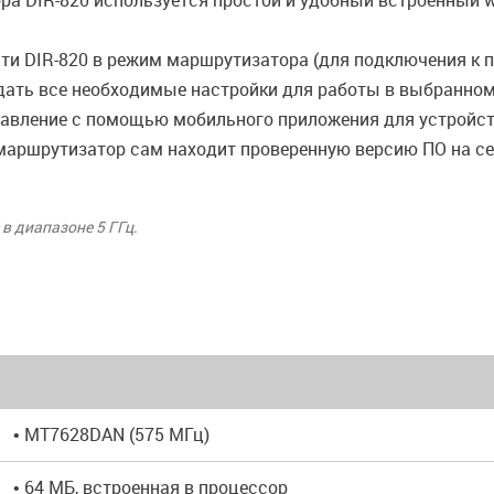
а DIR-820 используется простой и удобный встроенный w
ти DIR-820 в режим маршрутизатора (для подключения к 
задать все необходимые настройки для работы в выбранно
равление с помощью мобильного приложения для устройств
маршрутизатор сам находит проверенную версию ПО на сер
 в диапазоне 5 ГГц.
• MT7628DAN (575 МГц)
• 64 MБ, встроенная в процессор