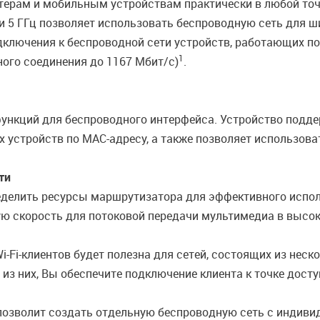
терам и мобильным устройствам практически в любой точк
 и 5 ГГц позволяет использовать беспроводную сеть для 
лючения к беспроводной сети устройств, работающих по с
1
ного соединения до 1167 Мбит/с)
.
ункций для беспроводного интерфейса. Устройство подде
 устройств по MAC-адресу, а также позволяет использов
ти
ределить ресурсы маршрутизатора для эффективного испол
 скорость для потоковой передачи мультимедиа в высоко
-Fi-клиентов будет полезна для сетей, состоящих из нес
из них, Вы обеспечите подключение клиента к точке дос
 позволит создать отдельную беспроводную сеть с индив