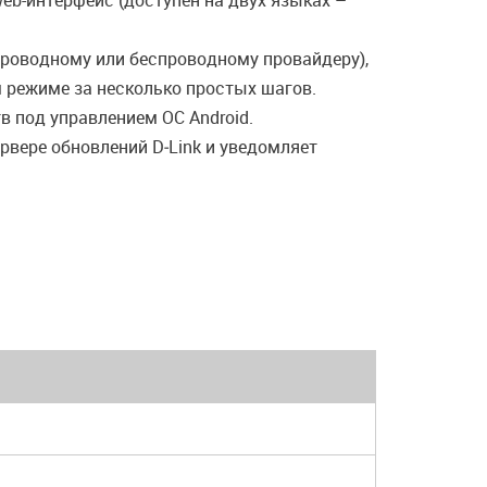
eb-интерфейс (доступен на двух языках –
проводному или беспроводному провайдеру),
м режиме за несколько простых шагов.
 под управлением ОС Android.
вере обновлений D‑Link и уведомляет