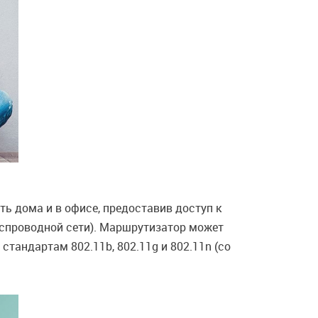
ь дома и в офисе, предоставив доступ к
еспроводной сети). Маршрутизатор может
тандартам 802.11b, 802.11g и 802.11n (со