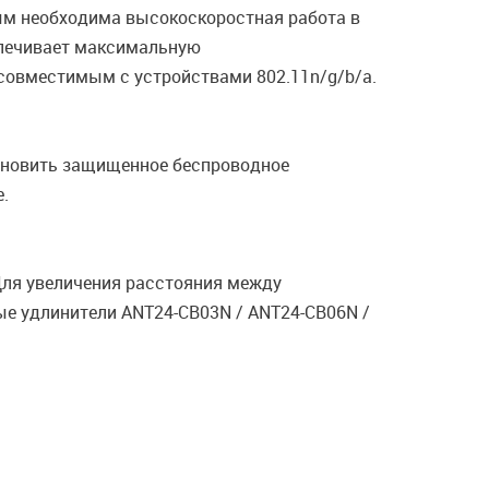
рым необходима высокоскоростная работа в
спечивает максимальную
 совместимым с устройствами 802.11n/g/b/a.
тановить защищенное беспроводное
.
Для увеличения расстояния между
е удлинители ANT24-CB03N / ANT24-CB06N /