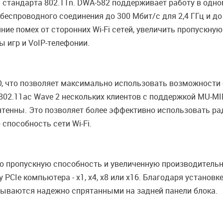
тандарта 802.11n. DWA-582 поддерживает работу в одном 
беспроводного соединения до 300 Мбит/с для 2,4 ГГц и до
ние помех от сторонних Wi-Fi сетей, увеличить пропускну
 игр и VoIP-телефонии.
, что позволяет максимально использовать возможности
802.11ac Wave 2 нескольких клиентов с поддержкой MU-M
тенны. Это позволяет более эффективно использовать ра
способность сети Wi-Fi.
ую пропускную способность и увеличенную производительно
PCIe компьютера - x1, x4, x8 или x16. Благодаря установк
зываются надежно спрятанными на задней панели блока.