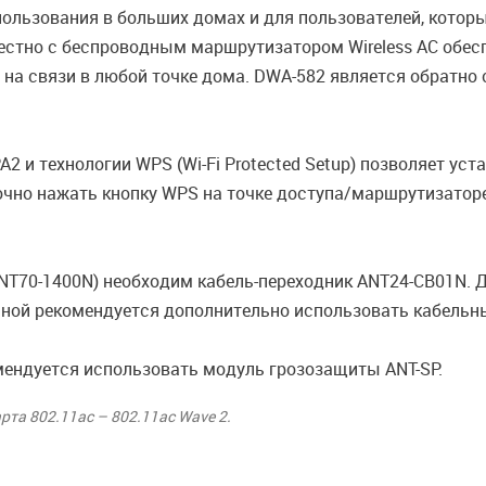
пользования в больших домах и для пользователей, кото
местно с беспроводным маршрутизатором Wireless AC обе
 на связи в любой точке дома. DWA-582 является обратно
и технологии WPS (Wi-Fi Protected Setup) позволяет ус
очно нажать кнопку WPS на точке доступа/маршрутизаторе
NT70-1400N) необходим кабель-переходник ANT24-CB01N. 
ной рекомендуется дополнительно использовать кабельны
мендуется использовать модуль грозозащиты ANT-SP.
а 802.11ac – 802.11ac Wave 2.