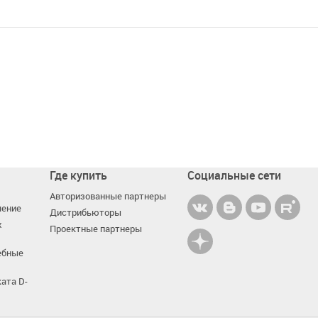
Где купить
Социальные сети
Авторизованные партнеры
чение
Дистрибьюторы
х
Проектные партнеры
ебные
ата D-