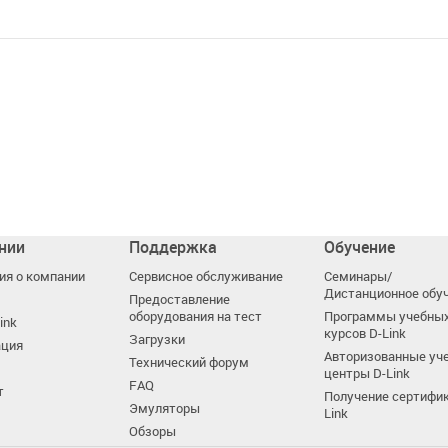
нии
Поддержка
Обучение
я о компании
Сервисное обслуживание
Семинары/
Дистанционное обу
Предоставление
оборудования на тест
Программы учебны
ink
курсов D-Link
Загрузки
ация
Авторизованные уч
Технический форум
центры D-Link
FAQ
т
Получение сертифик
Эмуляторы
Link
Обзоры