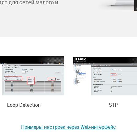
ят для сетей малого и
STP
Loop Detection
Примеры настроек через Web-интерфейс