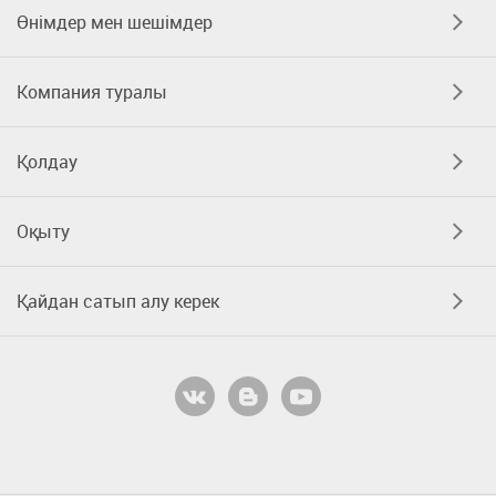
Өнімдер мен шешімдер
Компания туралы
Қолдау
Оқыту
Қайдан сатып алу керек