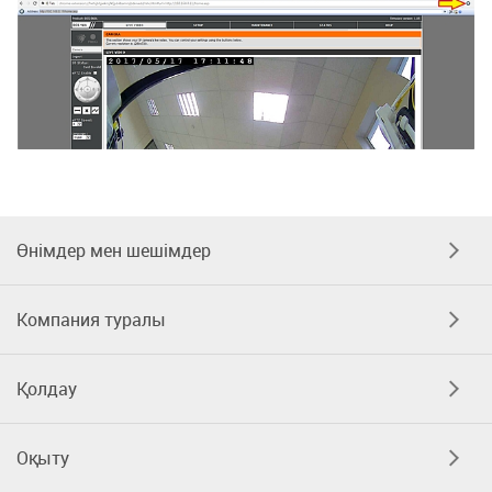
Өнімдер мен шешімдер
Компания туралы
Қолдау
Оқыту