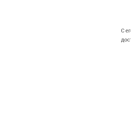
С е
дос