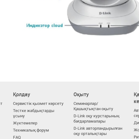
Қолдау
Оқыту
Қа
к
ат
Сервистік қызмет көрсету
Семинарлар/
Қашықтықтан оқыту
Ав
Тестке жабдықтарды
се
ұсыну
D-Link оқу курстарының
бағдарламалары
Ди
Жүктемелер
D-Link авторландырылған
Жо
Техникалық форум
оқу орталықтары
Ри
FAQ