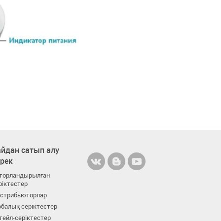
йдан сатып алу
ерек
торландырылған
ріктестер
стрибьюторлар
балық серіктестер
тейл-серіктестер