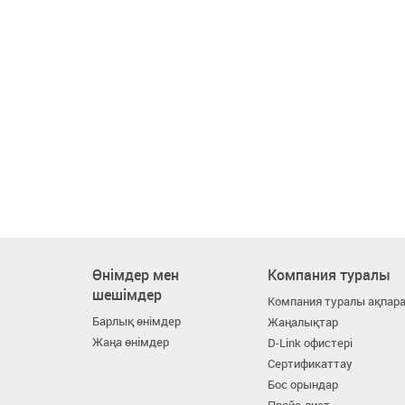
Өнімдер мен
Компания туралы
шешімдер
Компания туралы ақпар
Барлық өнімдер
Жаңалықтар
Жаңа өнімдер
D-Link офистері
Сертификаттау
Бос орындар