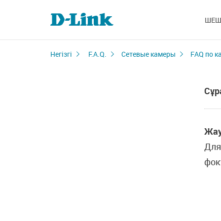
ШЕШ
Негізгі
F.A.Q.
Сетевые камеры
FAQ по к
Сұр
Жау
Для
фок