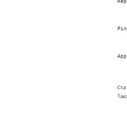
Rep
Pin
   
App
   
Ста
Так