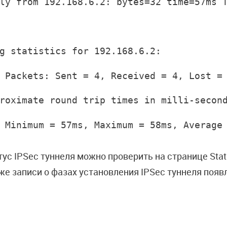
ly from 192.168.6.2: bytes=32 time=57ms 
g statistics for 192.168.6.2:
 Packets: Sent = 4, Received = 4, Lost =
roximate round trip times in milli-secon
 Minimum = 57ms, Maximum = 58ms, Average
тус IPSec туннеля можно проверить на странице Statu
же записи о фазах установления IPSec туннеля появл