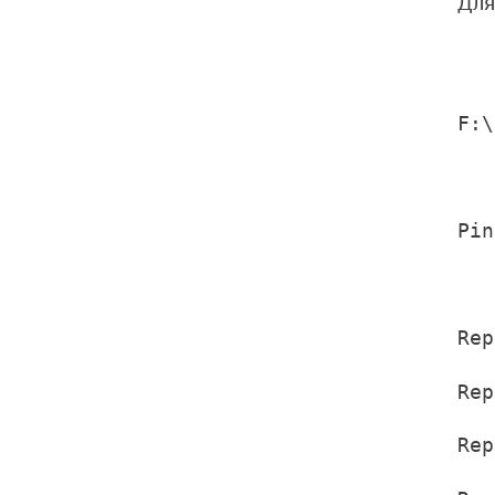
Для
F:\
Pin
Rep
Rep
Rep