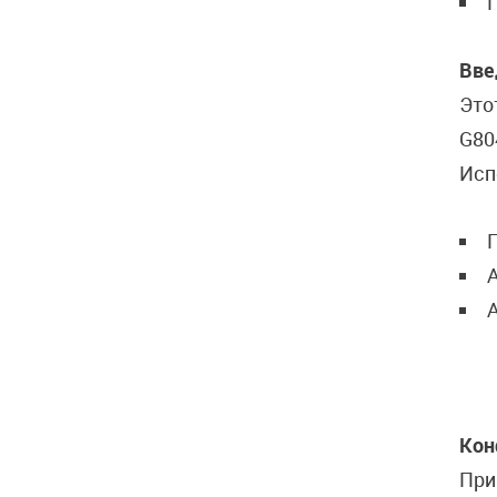
Вве
Это
G80
Исп
А
Кон
При