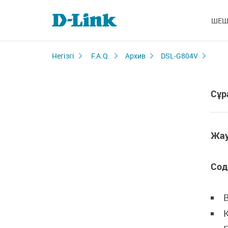
ШЕШ
Негізгі
F.A.Q.
Архив
DSL-G804V
Сұр
Жау
Сод