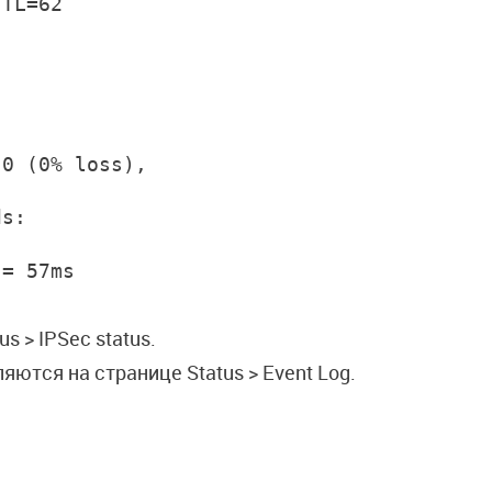
TTL=62
 0 (0% loss),
ds:
 = 57ms
s > IPSec status.
яются на странице Status > Event Log.