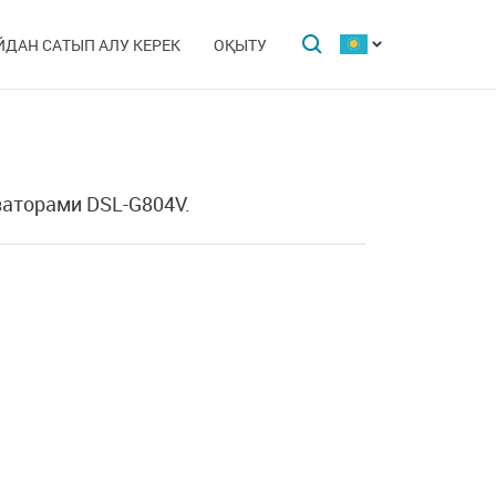
ЙДАН САТЫП АЛУ КЕРЕК
ОҚЫТУ
аторами DSL-G804V.