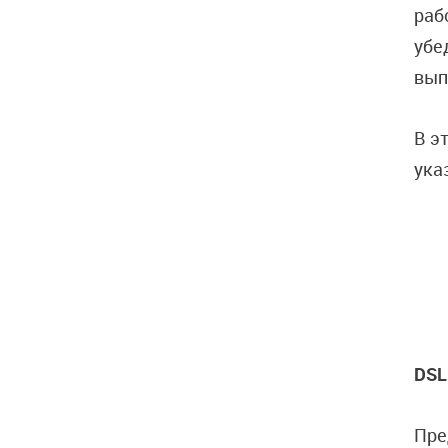
раб
убе
вып
В э
ука
DSL
Пре