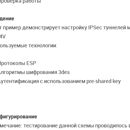
Проверка работы
дение
т пример демонстрирует настройку IPSec туннелей
4V
ользуемые технологии:
Протоколы ESP
Алгоритмы шифрования 3des
утентификация с использованием pre-shared key
фигурирование
мечание: тестирование данной схемы проводилось в