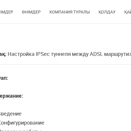
ІМДЕР
ӨНІМДЕР
КОМПАНИЯ ТУРАЛЫ
ҚОЛДАУ
ҚА
ақ:
Настройка IPSec туннеля между ADSL маршрутиз
ап:
ержание:
Введение
Конфигурирование