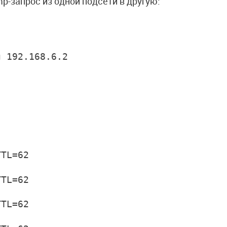
p-запрос из одной подсети в другую:
g 192.168.6.2
TTL=62
TTL=62
TTL=62