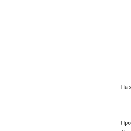
На 
Про