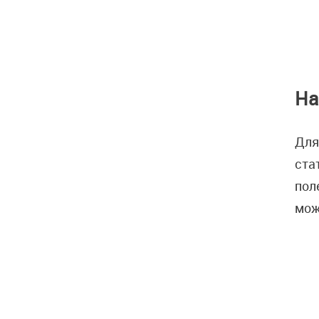
На
Для
ста
пол
мож