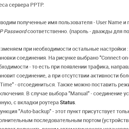
еса сервера PPTP.
 Вводим полученные имя пользователя - User Name и 
P Password
соответственно. (пароль - дважды для п
 Изменяем при необходимости остальные настройки : 
ановки соединения. На рисунке выбрано "Connect-on
бходимости - то есть при появлении трафика, направ
ановит соединение, а при отсутствии активности бо
e Time" - отсоединиться. Также можно поставить реж
ключения. В случае выбора "Manual" - соединение у
чную, с вкладки роутера
Status
.
Функция "Auto-backup" - этот пункт присутствует тол
олнительным последовательным портом (устройства D