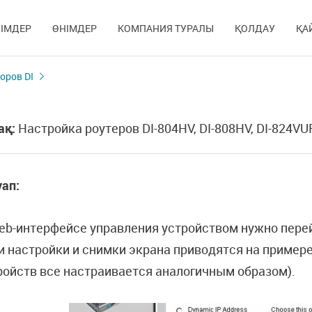
ІМДЕР
ӨНІМДЕР
КОМПАНИЯ ТУРАЛЫ
ҚОЛДАУ
ҚА
оров DI
ақ:
Настройка роутеров DI-804HV, DI-808HV, DI-824VU
ап:
eb-интерфейсе управления устройством нужно пере
и настройки и снимки экрана приводятся на примере 
ройств все настраивается аналогичным образом).