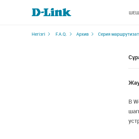
ШЕШ
Негізгі
F.A.Q.
Архив
Серия маршрутизат
Сұр
Жау
В W
шаг
уст