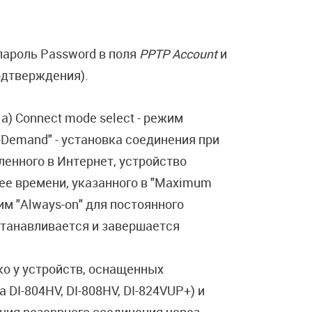
пароль Password в поля
PPTP Account
и
одтверждения).
a) Connect mode select - режим
-Demand" - установка соединения при
ленного в Интернет, устройство
лее времени, указанного в "Maximum
им "Always-on" для постоянного
станавливается и завершается
ько у устройств, оснащенных
I-804HV, DI-808HV, DI-824VUP+) и