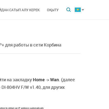
ЙДАН САТЫП АЛУ КЕРЕК
ОҚЫТУ
P+ для работы в сети Корбина
йти на закладку
Home
->
Wan
. (далее
DI-804HV F/W v1.40, для других