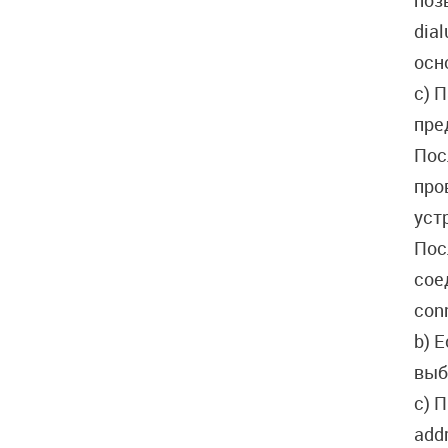
поз
dia
осн
c) 
пре
Пос
про
уст
Пос
сое
con
b) 
выб
c) 
add