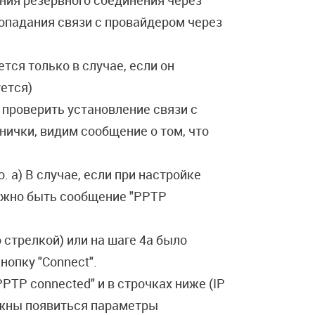
ния резервного соединения через
ропадания связи с провайдером через
ется только в случае, если он
ется)
 проверить установление связи с
нички, видим сообщение о том, что
o. a) В случае, если при настройке
олжно быть сообщение "PPTP
 стрелкой) или на шаге 4а было
нопку "Connect".
PTP connected" и в строчках ниже (IP
олжны появиться параметры