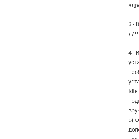
адр
3 -
PPT
4 -
уст
нео
уст
Idl
под
вру
b) 
доп