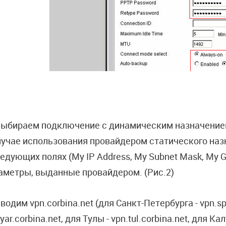
 Выбираем подключение с динамическим назначением
лучае использования провайдером статического назн
ледующих полях (My IP Address, My Subnet Mask, My
аметры, выданные провайдером. (Рис.2)
Вводим vpn.corbina.net (для Санкт-Петербурга - vpn.sp
yar.corbina.net, для Тулы - vpn.tul.corbina.net, для Кал