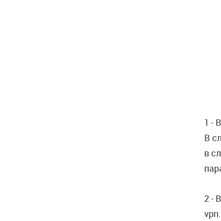
1 -
В с
в с
пар
2 - 
vpn.