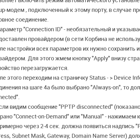
воляет включить режим автоматического установле
lup-модем , подключенный к этому порту, в случае п
овное соединение.
Параметр "Connection ID" - необязательный и указыва
доставлен провайдером (в сети Корбина не использу
ле настройки всех параметров их нужно сохранить и
вайдером. Для этого жмем кнопку "Apply" внизу стра
ройство перезагружается.
ле этого переходим на страничку Status - > Device Inf
динения на шаге 4а было выбрано "Always-on", то д
nected".
Если видим сообщение "PPTP disconnected" (показано
рано "Connect-on-Demand" или "Manual" - нажимаем к
Примерно через 2-4 сек. должна появиться надпись "P
ress, Subnet Mask, Gateway, Domain Name Server) д