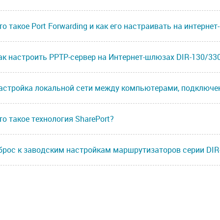
то такое Port Forwarding и как его настраивать на интерн
ак настроить PPTP-сервер на Интернет-шлюзах DIR-130/33
астройка локальной сети между компьютерами, подключ
то такое технология SharePort?
брос к заводским настройкам маршрутизаторов серии DIR