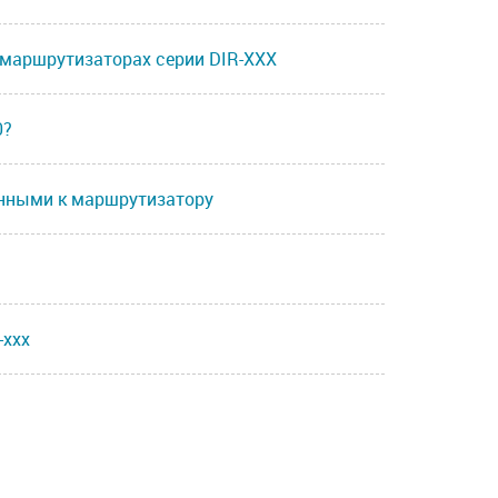
ет-маршрутизаторах серии DIR-XXX
0?
енными к маршрутизатору
-xxx