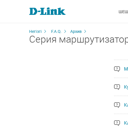
ШЕШ
Негізгі
F.A.Q.
Архив
Серия маршрутизатор
М
К
К
К