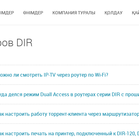
ІМДЕР
ӨНІМДЕР
КОМПАНИЯ ТУРАЛЫ
ҚОЛДАУ
ҚА
ов DIR
ожно ли смотреть IP-TV через роутер по Wi-Fi?
уда делся режим Duall Access в роутерах серии DIR с проши
ак настроить работу торрент-клиента через маршрутизатор
ак настроить печать на принтер, подключенный к DIR-120, 