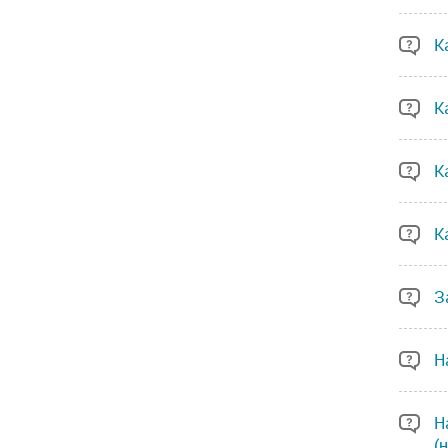
К
К
К
К
З
Н
Н
(