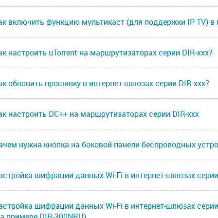
ак включить функцию мультикаст (для поддержки IP TV) в 
ак настроить uTorrent на маршрутизаторах серии DIR-ххх?
ак обновить прошивку в интернет-шлюзах серии DIR-xxx?
ак настроить DC++ на маршрутизаторах серии DIR-ххх
ачем нужна кнопка на боковой панели беспроводных устро
астройка шифрации данных Wi-Fi в интернет-шлюзах серии 
астройка шифрации данных Wi-Fi в интернет-шлюзах сери
на примере DIR-300NRU)