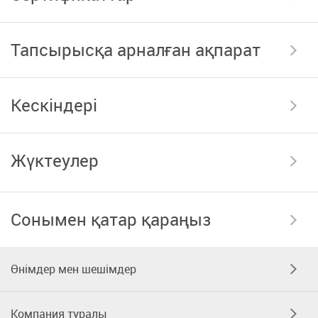
Тапсырысқа арналған ақпарат
Кескіндері
Жүктеулер
Сонымен қатар қараңыз
Өнімдер мен шешімдер
Компания туралы