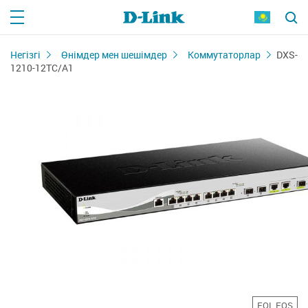
Негізгі
Өнімдер мен шешімдер
Коммутаторлар
DXS-
1210-12TC/A1
EOL EOS