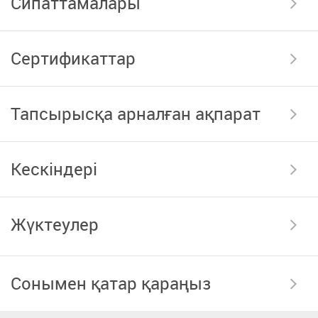
Сипаттамалары
Сертификаттар
Тапсырысқа арналған ақпарат
Кескіндері
Жүктеулер
Сонымен қатар қараңыз