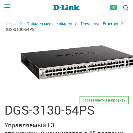
Негізгі
Өнімдер мен шешімдер
Power over Ethernet
DGS-3130-54PS
Поставляется в проекты
DGS-3130-54PS
Управляемый L3
стекируемый коммутатор
с 48 портами