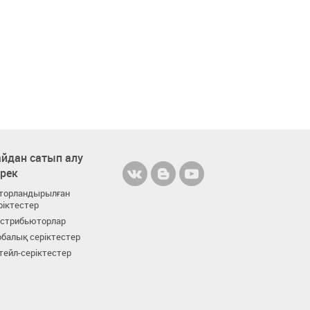
йдан сатып алу
ерек
торландырылған
ріктестер
стрибьюторлар
балық серіктестер
тейл-серіктестер