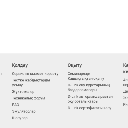
Қолдау
Оқыту
Қа
к
ат
Сервистік қызмет көрсету
Семинарлар/
Қашықтықтан оқыту
Ав
Тестке жабдықтарды
се
ұсыну
D-Link оқу курстарының
бағдарламалары
Ди
Жүктемелер
D-Link авторландырылған
Жо
Техникалық форум
оқу орталықтары
Ри
FAQ
D-Link сертификатын алу
Эмуляторлар
Шолулар