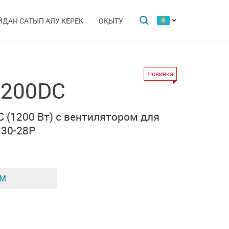
ЙДАН САТЫП АЛУ КЕРЕК
ОҚЫТУ
Новинка
200DC
DC
(1200 Вт) с вентилятором
для
130-28P
ЕМ