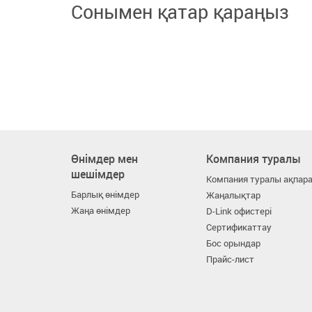
Сонымен қатар қараңыз
Өнімдер мен
Компания туралы
шешімдер
Компания туралы ақпар
Барлық өнімдер
Жаңалықтар
Жаңа өнімдер
D-Link офистері
Сертификаттау
Бос орындар
Прайс-лист