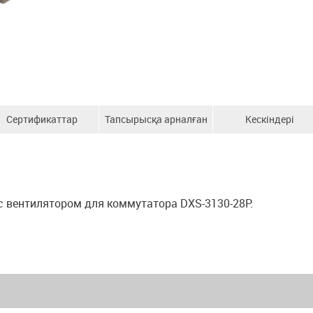
Сертификаттар
Тапсырысқа арналған
Кескіндері
ақпарат
с вентилятором для коммутатора DXS-3130-28P.