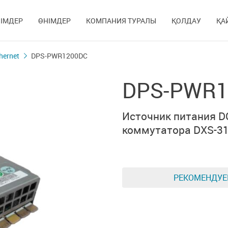
ІМДЕР
ӨНІМДЕР
КОМПАНИЯ ТУРАЛЫ
ҚОЛДАУ
ҚА
hernet
DPS-PWR1200DC
DPS-PWR1
Источник питания 
коммутатора
DXS-3
РЕКОМЕНДУ