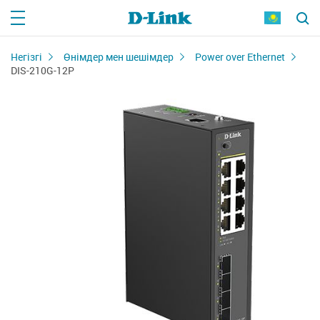
Негізгі
Өнімдер мен шешімдер
Power over Ethernet
DIS-210G-12P