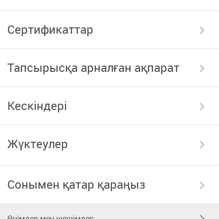
Сертификаттар
Тапсырысқа арналған ақпарат
Кескіндері
Жүктеулер
Сонымен қатар қараңыз
Өнімдер мен шешімдер