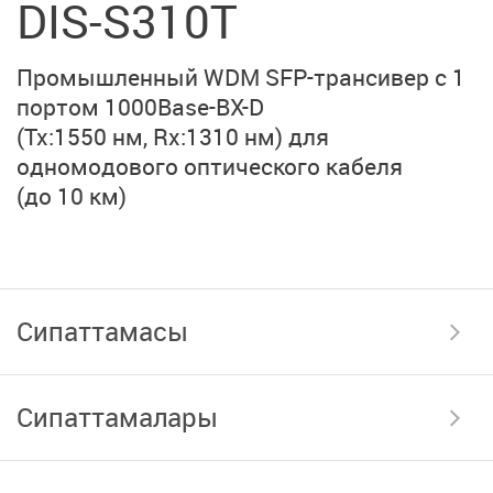
DIS-S310T
Промышленный WDM
SFP-трансивер
с 1
портом
1000Base-BX-D
(Tx:1550 нм, Rx:1310 нм)
для
одномодового оптического кабеля
(до 10 км)
Сипаттамасы
Сипаттамалары