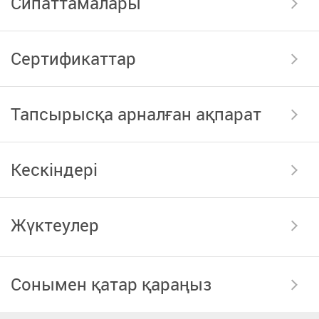
Сипаттамалары
Сертификаттар
Тапсырысқа арналған ақпарат
Кескіндері
Жүктеулер
Сонымен қатар қараңыз