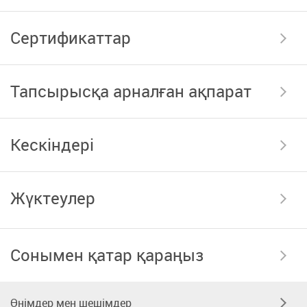
Сертификаттар
Тапсырысқа арналған ақпарат
Кескіндері
Жүктеулер
Сонымен қатар қараңыз
Өнімдер мен шешімдер