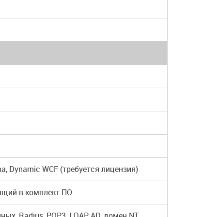
а, Dynamic WCF (требуется лицензия)
дящий в комплект ПО
ых, Radius, POP3, LDAP, AD, домен NT