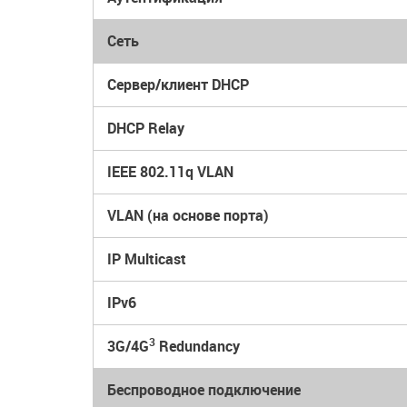
Сеть
Сервер/клиент DHCP
DHCP Relay
IEEE 802.11q VLAN
VLAN (на основе порта)
IP Multicast
IPv6
3
3G/4G
Redundancy
Беспроводное подключение