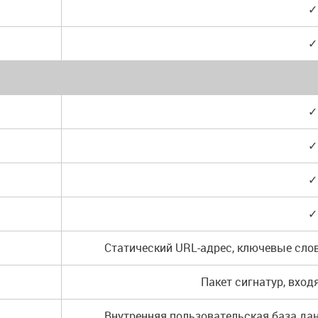
✓
✓
✓
✓
✓
✓
Статический URL-адрес, ключевые слов
Пакет сигнатур, вхо
Внутренняя пользовательская база данн