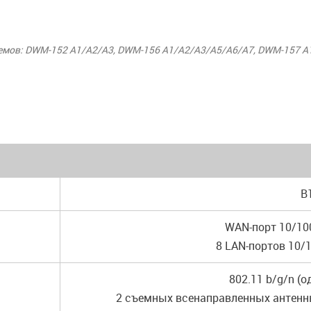
в: DWM-152 A1/A2/A3, DWM-156 A1/A2/A3/A5/A6/A7, DWM-157 A1/B
B
WAN-порт 10/10
8 LAN-портов 10/
802.11 b/g/n (
2 съемных всенаправленных антенн