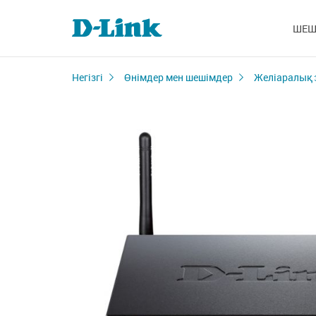
ШЕШ
Негізгі
Өнімдер мен шешімдер
Желіаралық 