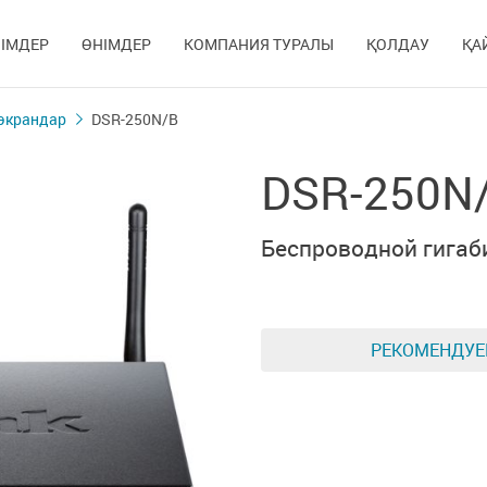
ІМДЕР
ӨНІМДЕР
КОМПАНИЯ ТУРАЛЫ
ҚОЛДАУ
ҚА
экрандар
DSR-250N/B
DSR-250N
Беспроводной гига
РЕКОМЕНДУ