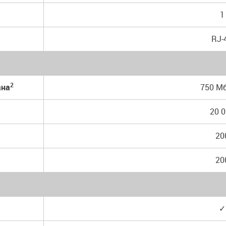
1
RJ-
2
ана
750 М
20 
20
20
✓