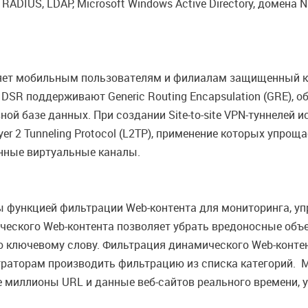
RADIUS, LDAP, Microsoft Windows Active Directory, домена
ляет мобильным пользователям и филиалам защищенный к
DSR поддерживают Generic Routing Encapsulation (GRE),
й базе данных. При создании Site-to-site VPN-туннелей ис
 Layer 2 Tunneling Protocol (L2TP), применение которых уп
анные виртуальные каналы.
функцией фильтрации Web-контента для мониторинга, уп
еского Web-контента позволяет убрать вредоносные объект
по ключевому слову. Фильтрация динамического Web-контен
траторам производить фильтрацию из списка категорий.
 миллионы URL и данные веб-сайтов реального времени, 