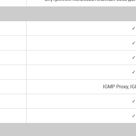
✓
✓
✓
✓
IGMP Proxy, I
✓
✓