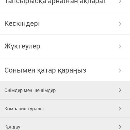
Тапсырысқа арналған ақпарат
Кескіндері
Жүктеулер
Сонымен қатар қараңыз
Өнімдер мен шешімдер
Компания туралы
Қолдау