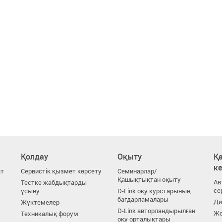
Қолдау
Оқыту
Қа
к
ат
Сервистік қызмет көрсету
Семинарлар/
Қашықтықтан оқыту
Ав
Тестке жабдықтарды
се
ұсыну
D-Link оқу курстарының
бағдарламалары
Ди
Жүктемелер
D-Link авторландырылған
Жо
Техникалық форум
оқу орталықтары