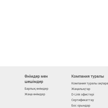
Өнімдер мен
Компания туралы
шешімдер
Компания туралы ақпар
Барлық өнімдер
Жаңалықтар
Жаңа өнімдер
D-Link офистері
Сертификаттау
Бос орындар