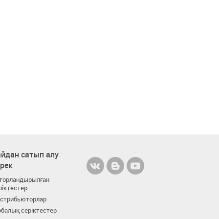
йдан сатып алу
ерек
торландырылған
ріктестер
стрибьюторлар
балық серіктестер