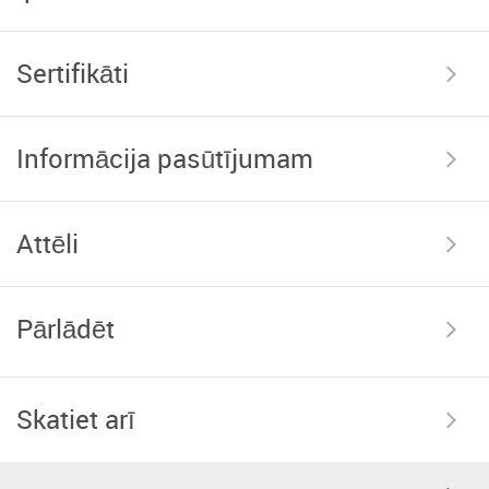
Sertifikāti
Informācija pasūtījumam
Attēli
Pārlādēt
Skatiet arī