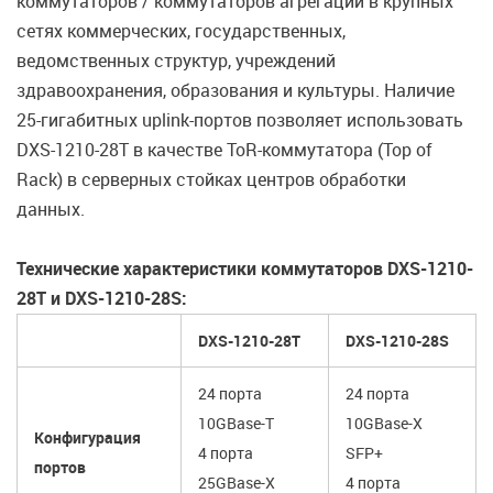
коммутаторов / коммутаторов агрегации в крупных
сетях коммерческих, государственных,
ведомственных структур, учреждений
здравоохранения, образования и культуры. Наличие
25-гигабитных uplink-портов позволяет использовать
DXS-1210-28T в качестве ToR-коммутатора (Top of
Rack) в серверных стойках центров обработки
данных.
Технические характеристики коммутаторов DXS-1210-
28T и DXS-1210-28S:
DXS-1210-28T
DXS-1210-28S
24 порта
24 порта
10GBase-T
10GBase-X
Конфигурация
4 порта
SFP+
портов
25GBase-X
4 порта