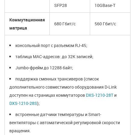
SFP28
10GBase-T
Коммутационная
680 Гбит/с
560 Гбит/с
матрица
консольный порт с разъемом RJ-45;
таблица MAC-адресов: до 32K записей;
Jumbo-фрейм до 12288 байт;
поддержка сменных трансиверов (список
дополнительного совместимого оборудования D-Link
доступен на страницах коммутаторов
DXS-1210-28T
и
DXS-1210-28S
);
встроенные датчики температуры и Smart-
вентиляторы с автоматической регулировкой скорости
вращения.