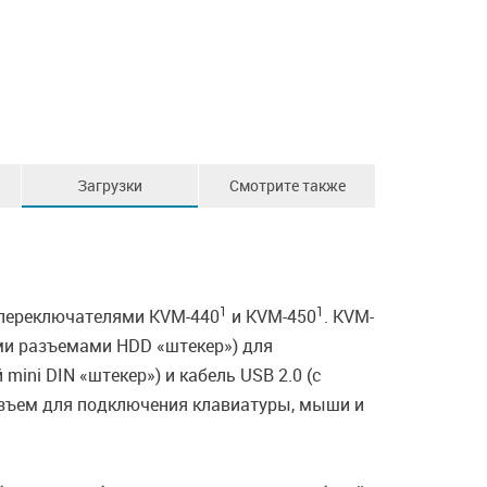
Загрузки
Смотрите также
1
1
 переключателями KVM-440
и KVM-450
. KVM-
ыми разъемами HDD «штекер») для
ini DIN «штекер») и кабель USB 2.0 (с
азъем для подключения клавиатуры, мыши и