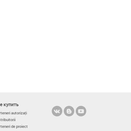
е купить
teneri autorizați
tribuitorii
teneri de proiect