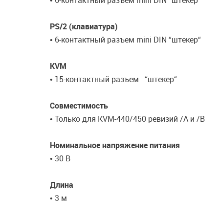
• 6-контактный разъем mini DIN “штекер“
PS/2 (клавиатура)
• 6-контактный разъем mini DIN “штекер“
KVM
• 15-контактный разъем “штекер“
Совместимость
• Только для KVM-440/450 ревизий /A и /B
Номинальное напряжение питания
• 30 В
Длина
• 3 м