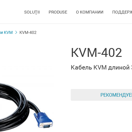
SOLUŢII
PRODUSE
О КОМПАНИИ
ПОДДЕР
ли KVM
KVM-402
KVM-402
Кабель KVM длиной 
РЕКОМЕНДУ