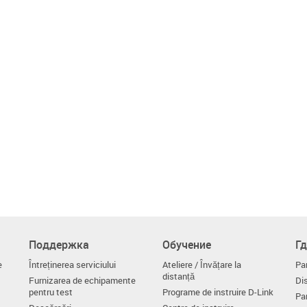
Поддержка
Обучение
Гд
e
Întreținerea serviciului
Ateliere / Învățare la
Par
distanță
Furnizarea de echipamente
Dis
pentru test
Programe de instruire D-Link
Par